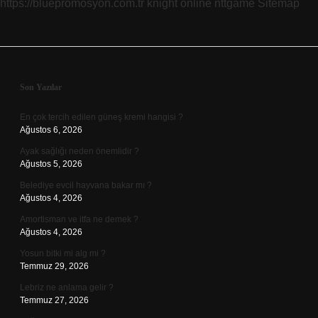
https://bluepromosyon.com.tr
knight online
nttgame
Sitemap
Sidebar
Son Yazılar
En çok tercih edilen güneş kremi hangisi ?
Ağustos 6, 2026
Ayak sağlığı neden önemlidir ?
Ağustos 5, 2026
Belediye evcil hayvana bakar mı ?
Ağustos 4, 2026
Amortisman ve itfa ne demek ?
Ağustos 4, 2026
Yosun bitki mi alg mi ?
Temmuz 29, 2026
Lebriz ne anlama gelir ?
Temmuz 27, 2026