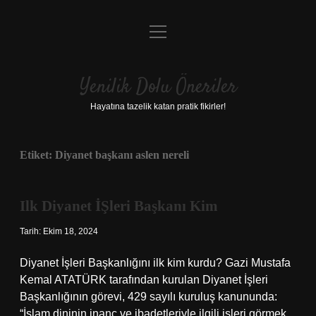
menüyü
Anasayfa
aç
Gizlilik Politikası
Yenilik Dolu Öneriler
Yasal Uyarı
Hayatına tazelik katan pratik fikirler!
Hakkımızda
Etiket:
Diyanet başkanı aslen nereli
Ilk Diyanet İŞleri Başkanı Kim
Tarih: Ekim 18, 2024
Diyanet İşleri Başkanlığını ilk kim kurdu? Gazi Mustafa
Kemal ATATÜRK tarafından kurulan Diyanet İşleri
Başkanlığının görevi, 429 sayılı kuruluş kanununda:
“İslam dininin inanç ve ibadetleriyle ilgili işleri görmek