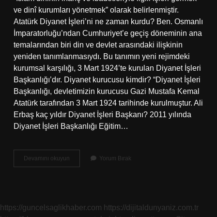
ve dinî kurumları yönetmek” olarak belirlenmiştir.
Atatürk Diyanet İşleri’ni ne zaman kurdu? Ben. Osmanlı
İmparatorluğu’ndan Cumhuriyet’e geçiş döneminin ana
temalarından biri din ve devlet arasındaki ilişkinin
yeniden tanımlanmasıydı. Bu tanımın yeni rejimdeki
kurumsal karşılığı, 3 Mart 1924’te kurulan Diyanet İşleri
Başkanlığı’dır. Diyanet kurucusu kimdir? “Diyanet İşleri
Başkanlığı, devletimizin kurucusu Gazi Mustafa Kemal
Atatürk tarafından 3 Mart 1924 tarihinde kurulmuştur. Ali
Erbaş kaç yıldır Diyanet İşleri Başkanı? 2011 yılında
Diyanet İşleri Başkanlığı Eğitim…
Ilk
Devamını okuyun
Yorum Bırak
Diyanet
İŞleri
Başkanı
Kim
https://guncelsaglikhaber.com
https://dijitaldunyaniz.com.tr