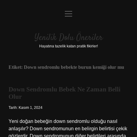
menüyü
Anasayfa
aç
Gizlilik Politikası
Yenilik Dolu Öneriler
Yasal Uyarı
Hayatına tazelik katan pratik fikirler!
Hakkımızda
Etiket:
Down sendromlu bebekte burun kemiği olur mu
Down Sendromlu Bebek Ne Zaman Belli
Olur
Tarih: Kasım 1, 2024
Yeni doğan bebeğin down sendromlu olduğu nasıl
anlaşılır? Down sendromunun en belirgin belirtisi çekik
gözlerdir. Down sendromunun diğer belirtileri arasında