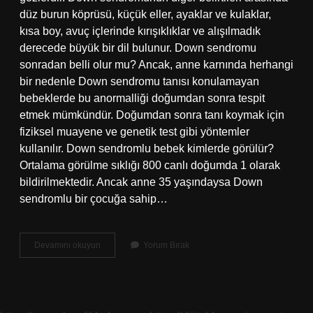
düz burun köprüsü, küçük eller, ayaklar ve kulaklar,
kısa boy, avuç içlerinde kırışıklıklar ve alışılmadık
derecede büyük bir dil bulunur. Down sendromu
sonradan belli olur mu? Ancak, anne karnında herhangi
bir nedenle Down sendromu tanısı konulamayan
bebeklerde bu anormalliği doğumdan sonra tespit
etmek mümkündür. Doğumdan sonra tanı koymak için
fiziksel muayene ve genetik test gibi yöntemler
kullanılır. Down sendromlu bebek kimlerde görülür?
Ortalama görülme sıklığı 800 canlı doğumda 1 olarak
bildirilmektedir. Ancak anne 35 yaşındaysa Down
sendromlu bir çocuğa sahip…
Down
Devamını okuyun
Yorum Bırak
Sendromlu
Bebek
Ne
Zaman
Belli