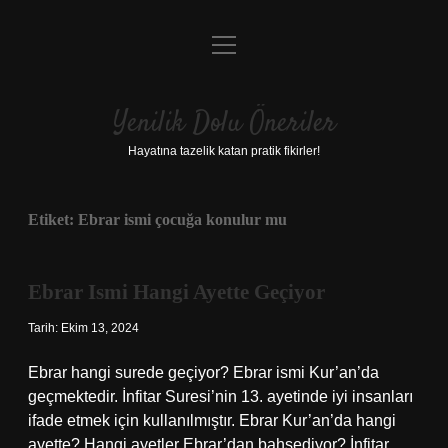
menüyü
Anasayfa
aç
Gizlilik Politikası
Yenilik Dolu Öneriler
Yasal Uyarı
Hayatına tazelik katan pratik fikirler!
Hakkımızda
Etiket:
Ebrar ismi çocuğa konulur mu
Ebrar Ismi Hangi Ayette Geçiyor
Tarih: Ekim 13, 2024
Ebrar hangi surede geçiyor? Ebrar ismi Kur’an’da
geçmektedir. İnfitar Suresi’nin 13. ayetinde iyi insanları
ifade etmek için kullanılmıştır. Ebrar Kur’an’da hangi
ayette? Hangi ayetler Ebrar’dan bahsediyor? İnfitar