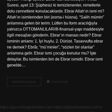
Suresi, ayet 13: Şüphesiz ki temizlenenler, nimetlerle
dolu cennetlere konulacaklardır. Ebrar Allah’ın ismi mi?
Allah’ın isimlerinden biri (esma-i hüsna). “Salih mümin”
anlamına gelen bir terim. Lütfen bu form aracılığıyla
yalnızca OTTOMANLILAR//8-finansal-yapı maddesiyle
ilgili mesajları gönderin. Ebrar’ın manası nedir? Ebrar
isminin anlamı: 1. İyi huylu. 2. Dürüst. Tasavvufta ebrar
ne demek? Ebrâr, “mü’minler”, “sözleri bir olanlar”
anlamına gelir. Ebrar ismi çocuğa konulur mu? İşte
detaylar. Bu isimlerden biri de Ebrar ismidir. Ebrar ismi
genelde…
Ebrar
Devamını okuyun
Yorum Bırak
Ismi
Hangi
Ayette
Geçiyor
https://guncelsaglikhaber.com
https://dijitaldunyaniz.com.tr