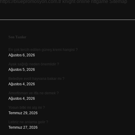
https://bluepromosyon.com.tr
knight online
nttgame
Sitemap
Sidebar
Son Yazılar
En çok tercih edilen güneş kremi hangisi ?
Ağustos 6, 2026
Ayak sağlığı neden önemlidir ?
Ağustos 5, 2026
Belediye evcil hayvana bakar mı ?
Ağustos 4, 2026
Amortisman ve itfa ne demek ?
Ağustos 4, 2026
Yosun bitki mi alg mi ?
Temmuz 29, 2026
Lebriz ne anlama gelir ?
Temmuz 27, 2026