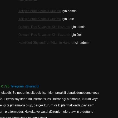
Son yorumlar
Yetişkinlerde Kızamık Olur Mu
için
admin
Yetişkinlerde Kızamık Olur Mu
için
Lale
Osmanlı Rus Savaşları Kim Kazandı
için
admin
Osmanlı Rus Savaşları Kim Kazandı
için
Deli
Kemikleri Güçlendiren Vitamin Hangisi
için
admin
 0 726
Telegram: @karabul
ektedir. Bu nedenle, sitedeki içerikleri proaktif olarak denetleme veya
 etmiş sayılırlar. Bu internet sitesi, herhangi bir marka, kurum veya
niteliği taşımamakta olup, gerçek kurum ve kişiler hakkında paylaşım
laşım platformudur. Hukuka ve yasal düzenlemelere aykırı olduğunu