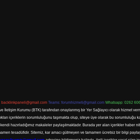
:
backlinkpaneli@gmail.com
Teams:
forumhizmeti@gmail.com
Whatsapp: 0262 606
ve İletişim Kurumu (BTK) tarafından onaylanmış bir Yer Sağlayıcı olarak hizmet verm
rı içeriklerin sorumluluğunu taşımakta olup, siteye üye olarak bu sorumluluğu kabul
a kendi hazırladığımız makaleler paylaşılmaktadır. Burada yer alan içerikler haber 
tamamen tesadüfidir. Sitemiz, kar amacı gütmeyen ve tamamen ücretsiz bir bilgi pay