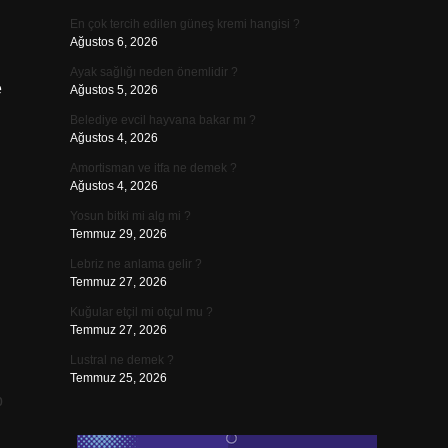
En çok tercih edilen güneş kremi hangisi ?
Ağustos 6, 2026
Ayak sağlığı neden önemlidir ?
e
Ağustos 5, 2026
Belediye evcil hayvana bakar mı ?
Ağustos 4, 2026
Amortisman ve itfa ne demek ?
Ağustos 4, 2026
Yosun bitki mi alg mi ?
Temmuz 29, 2026
Lebriz ne anlama gelir ?
Temmuz 27, 2026
Kuğular etçil mi otçul mu ?
Temmuz 27, 2026
Lustral ne demek ?
Temmuz 25, 2026
p