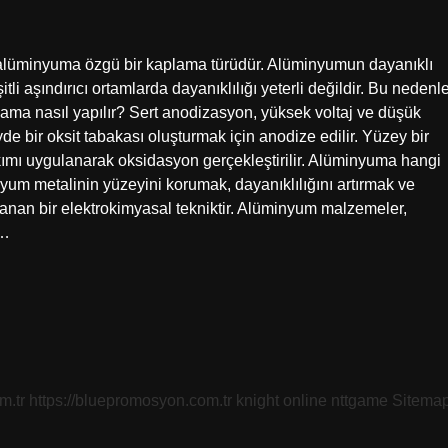
alüminyuma özgü bir kaplama türüdür. Alüminyumun dayanıklı
i aşındırıcı ortamlarda dayanıklılığı yeterli değildir. Bu nedenl
ama nasıl yapılır? Sert anodizasyon, yüksek voltaj ve düşük
de bir oksit tabakası oluşturmak için anodize edilir. Yüzey bir
ik akımı uygulanarak oksidasyon gerçekleştirilir. Alüminyuma hangi
um metalinin yüzeyini korumak, dayanıklılığını artırmak ve
anan bir elektrokimyasal tekniktir. Alüminyum malzemeler,
e…
m.tr
https://bluepromosyon.com.tr
knight online
nttgame
Sitema