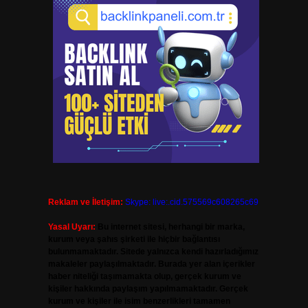
Reklam ve İletişim:
Skype: live:.cid.575569c608265c69
Yasal Uyarı:
Bu internet sitesi, herhangi bir marka,
kurum veya şahıs şirketi ile hiçbir bağlantısı
bulunmamaktadır. Sitede yalnızca kendi hazırladığımız
makaleler paylaşılmaktadır. Burada yer alan içerikler
haber niteliği taşımamakta olup, gerçek kurum ve
kişiler hakkında paylaşım yapılmamaktadır. Gerçek
kurum ve kişiler ile isim benzerlikleri tamamen