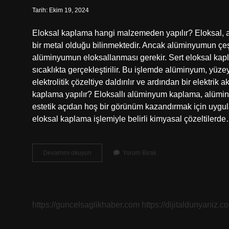
Tarih: Ekim 19, 2024
Eloksal kaplama hangi malzemeden yapılır? Eloksal, 
bir metal olduğu bilinmektedir. Ancak alüminyumun çeşitl
alüminyumun eloksallanması gerekir. Sert eloksal kapl
sıcaklıkta gerçekleştirilir. Bu işlemde alüminyum, yüzey
elektrolitik çözeltiye daldırılır ve ardından bir elektr
kaplama yapılır? Eloksallı alüminyum kaplama, alüminy
estetik açıdan hoş bir görünüm kazandırmak için uygul
eloksal kaplama işlemiyle belirli kimyasal çözeltilerd
Eloksal
Devamını okuyun
Yorum Bırak
Kaplama
Hangi
Malzemelere
Yapılır
https://guncelsaglikhaber.com
https://dijitaldunyaniz.co