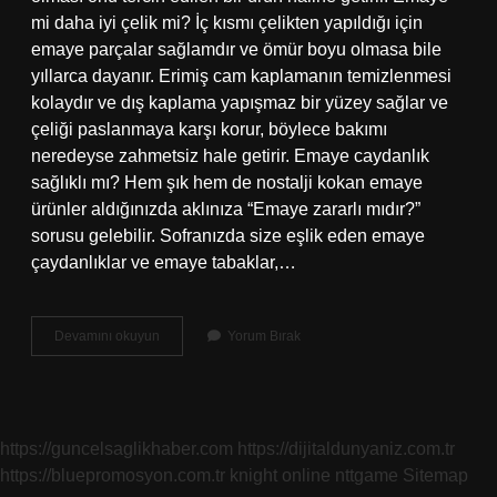
mi daha iyi çelik mi? İç kısmı çelikten yapıldığı için
emaye parçalar sağlamdır ve ömür boyu olmasa bile
yıllarca dayanır. Erimiş cam kaplamanın temizlenmesi
kolaydır ve dış kaplama yapışmaz bir yüzey sağlar ve
çeliği paslanmaya karşı korur, böylece bakımı
neredeyse zahmetsiz hale getirir. Emaye caydanlık
sağlıklı mı? Hem şık hem de nostalji kokan emaye
ürünler aldığınızda aklınıza “Emaye zararlı mıdır?”
sorusu gelebilir. Sofranızda size eşlik eden emaye
çaydanlıklar ve emaye tabaklar,…
Emaye
Devamını okuyun
Yorum Bırak
Tava
Iyi
Mi
https://guncelsaglikhaber.com
https://dijitaldunyaniz.com.tr
https://bluepromosyon.com.tr
knight online
nttgame
Sitemap