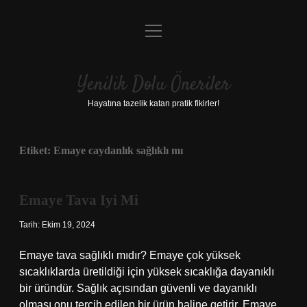
menüyü
Anasayfa
aç
Gizlilik Politikası
Yenilik Dolu Öneriler
Yasal Uyarı
Hayatına tazelik katan pratik fikirler!
Hakkımızda
Etiket:
Emaye caydanlık sağlıklı mı
Emaye Tava Iyi Mi
Tarih: Ekim 19, 2024
Emaye tava sağlıklı mıdır? Emaye çok yüksek
sıcaklıklarda üretildiği için yüksek sıcaklığa dayanıklı
bir üründür. Sağlık açısından güvenli ve dayanıklı
olması onu tercih edilen bir ürün haline getirir. Emaye