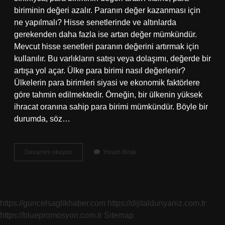
biriminin değeri azalır. Paranın değer kazanması için
ne yapılmalı? Hisse senetlerinde ve altınlarda
gerekenden daha fazla ise artan değer mümkündür.
Mevcut hisse senetleri paranın değerini artırmak için
kullanılır. Bu varlıkların satışı veya dolaşımı, değerde bir
artışa yol açar. Ülke para birimi nasıl değerlenir?
Ülkelerin para birimleri siyasi ve ekonomik faktörlere
göre tahmin edilmektedir. Örneğin, bir ülkenin yüksek
ihracat oranına sahip para birimi mümkündür. Böyle bir
durumda, söz…
Bir
Devamını okuyun
Yorum Bırak
Ülkenin
Parası
Nasıl
Değer
Kazanır
https://guncelsaglikhaber.com
https://dijitaldunyaniz.com.tr
https://bluepromosyon.com.tr
Sitemap