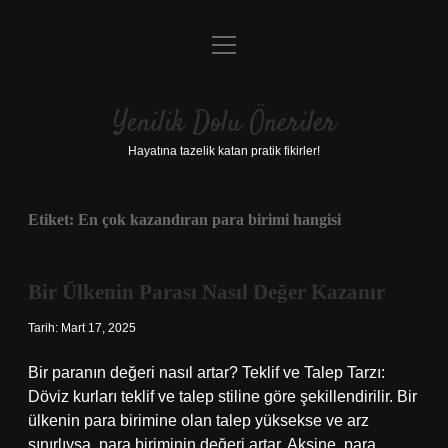
menüyü
Anasayfa
aç
Gizlilik Politikası
Yenilik Dolu Öneriler
Yasal Uyarı
Hayatına tazelik katan pratik fikirler!
Hakkımızda
Etiket:
En çok kazandıran para birimi hangisi
Bir Ülkenin Parası Nasıl Değer Kazanır
Tarih: Mart 17, 2025
Bir paranın değeri nasıl artar? Teklif ve Talep Tarzı:
Döviz kurları teklif ve talep stiline göre şekillendirilir. Bir
ülkenin para birimine olan talep yüksekse ve arz
sınırlıysa, para biriminin değeri artar. Aksine, para