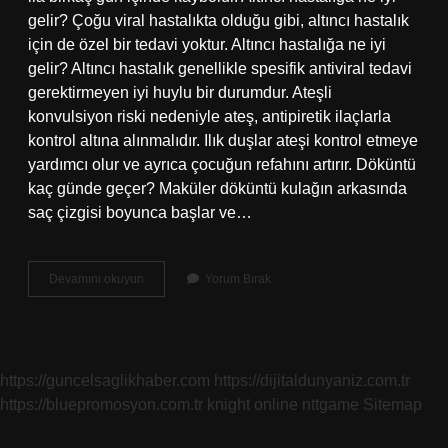
gelir? Çoğu viral hastalıkta olduğu gibi, altıncı hastalık
için de özel bir tedavi yoktur. Altıncı hastalığa ne iyi
gelir? Altıncı hastalık genellikle spesifik antiviral tedavi
gerektirmeyen iyi huylu bir durumdur. Ateşli
konvulsiyon riski nedeniyle ateş, antipiretik ilaçlarla
kontrol altına alınmalıdır. Ilık duşlar ateşi kontrol etmeye
yardımcı olur ve ayrıca çocuğun refahını artırır. Döküntü
kaç günde geçer? Maküler döküntü kulağın arkasında
saç çizgisi boyunca başlar ve…
6
Devamını okuyun
Yorum Bırak
Hastalık
Döküntüsüne
Ne
Iyi
Gelir
https://guncelsaglikhaber.com
https://dijitaldunyaniz.com.tr
https://bluepromosyon.com.tr
knight online
nttgame
Sitemap