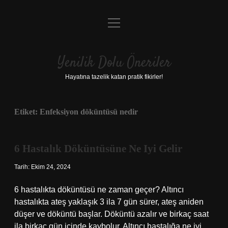
menüyü
Anasayfa
aç
Gizlilik Politikası
Yenilik Dolu Öneriler
Yasal Uyarı
Hayatına tazelik katan pratik fikirler!
Hakkımızda
Etiket:
Enfeksiyon döküntüsü nedir
6 Hastalık Döküntüsüne Ne Iyi Gelir
Tarih: Ekim 24, 2024
6 hastalıkta döküntüsü ne zaman geçer? Altıncı
hastalıkta ateş yaklaşık 3 ila 7 gün sürer, ateş aniden
düşer ve döküntü başlar. Döküntü azalır ve birkaç saat
ila birkaç gün içinde kaybolur. Altıncı hastalığa ne iyi