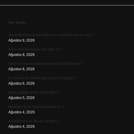
Sidebar
Son Yazılar
Ziraat Bankası kredi kartı borcu ödenmezse ne olur ?
Ağustos 9, 2026
Kuzu etini haşlarken tuz atılır mı ?
Ağustos 8, 2026
more ve less komutları arasındaki fark nedir ?
Ağustos 8, 2026
En çok tercih edilen güneş kremi hangisi ?
Ağustos 6, 2026
Ayak sağlığı neden önemlidir ?
Ağustos 5, 2026
Belediye evcil hayvana bakar mı ?
Ağustos 4, 2026
Amortisman ve itfa ne demek ?
Ağustos 4, 2026