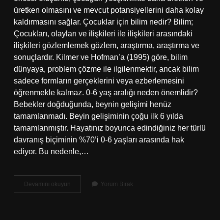
üretken olmasını ve mevcut potansiyellerini daha kolay
kaldırmasını sağlar. Çocuklar için bilim nedir? Bilim;
Çocukları, olayları ve ilişkileri ile ilişkileri arasındaki
ilişkileri gözlemlemek gözlem, araştırma, araştırma ve
sonuçlardır. Kilmer ve Hofman’a (1995) göre, bilim
dünyaya, problem çözme ile ilgilenmektir, ancak bilim
sadece formların gerçeklerini veya ezberlemesini
öğrenmekle kalmaz. 0-6 yaş aralığı neden önemlidir?
Bebekler doğduğunda, beynin gelişimi henüz
tamamlanmadı. Beyin gelişiminin çoğu ilk 6 yılda
tamamlanmıştır. Hayatınız boyunca edindiğiniz her türlü
davranış biçiminin %70’i 0-6 yaşları arasında hak
ediyor. Bu nedenle,…
Çocukların
Devamını okuyun
Yorum Bırak
Bilimle
Erken
Yaşlarda
Tanışması