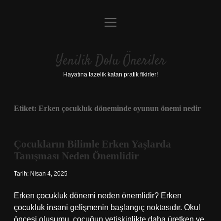
menüyü
Anasayfa
aç
Gizlilik Politikası
Yenilik Dolu Öneriler
Yasal Uyarı
Hayatına tazelik katan pratik fikirler!
Hakkımızda
Etiket:
Erken çocukluk döneminde oyunun önemi nedir
Çocukların Bilimle Erken Yaşlarda
Tanışması Neden Önemlidir
Tarih: Nisan 4, 2025
Erken çocukluk dönemi neden önemlidir? Erken
çocukluk insani gelişmenin başlangıç ​​noktasıdır. Okul
öncesi oluşumu, çocuğun yetişkinlikte daha üretken ve