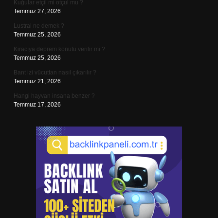
Kuğular etçil mi otçul mu ?
Temmuz 27, 2026
Lustral ne demek ?
Temmuz 25, 2026
Kiracıya deprem konutu verilir mi ?
Temmuz 25, 2026
Bant izi vücuttan nasıl çıkarılır ?
Temmuz 21, 2026
Hangi hayvan insana benzer ?
Temmuz 17, 2026