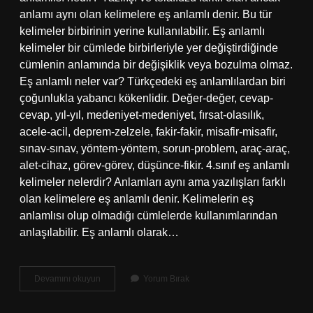
anlamı aynı olan kelimelere eş anlamlı denir. Bu tür
kelimeler birbirinin yerine kullanılabilir. Eş anlamlı
kelimeler bir cümlede birbirleriyle yer değiştirdiğinde
cümlenin anlamında bir değişiklik veya bozulma olmaz.
Eş anlamlı neler var? Türkçedeki eş anlamlılardan biri
çoğunlukla yabancı kökenlidir. Değer-değer, cevap-
cevap, yıl-yıl, medeniyet-medeniyet, fırsat-olasılık,
acele-acil, deprem-zelzele, fakir-fakir, misafir-misafir,
sınav-sınav, yöntem-yöntem, sorun-problem, araç-araç,
alet-cihaz, görev-görev, düşünce-fikir. 4.sınıf eş anlamlı
kelimeler nelerdir? Anlamları aynı ama yazılışları farklı
olan kelimelere eş anlamlı denir. Kelimelerin eş
anlamlısı olup olmadığı cümlelerde kullanımlarından
anlaşılabilir. Eş anlamlı olarak…
Parça
Devamını okuyun
Yorum Bırak
Eş
Anlamı