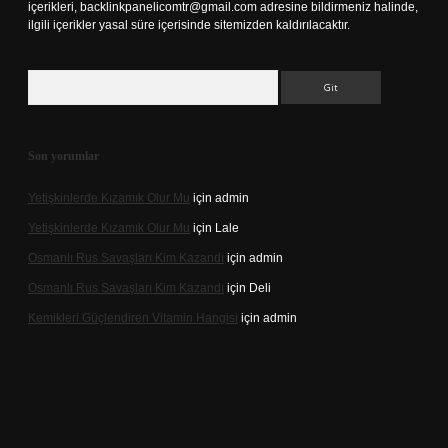
içerikleri,
backlinkpanelicomtr@gmail.com
adresine bildirmeniz halinde,
ilgili içerikler yasal süre içerisinde sitemizden kaldırılacaktır.
Arama
Son yorumlar
Yetişkinlerde Kızamık Olur Mu
için
admin
Yetişkinlerde Kızamık Olur Mu
için
Lale
Osmanlı Rus Savaşları Kim Kazandı
için
admin
Osmanlı Rus Savaşları Kim Kazandı
için
Deli
Kemikleri Güçlendiren Vitamin Hangisi
için
admin