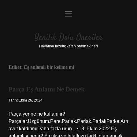
menüyü
Anasayfa
aç
Gizlilik Politikası
Yenilik Dolu Öneriler
Yasal Uyarı
Hayatına tazelik katan pratik fikirler!
Hakkımızda
Etiket:
Eş anlamlı bir kelime mi
Parça Eş Anlamı Ne Demek
Tarih: Ekim 26, 2024
Parça yerine ne kullanılır?
Parçalar.Üzgünüm.Pare.Parlak.Parlak.ParlakParke.Arn
avut kaldırımıDaha fazla ürün…•18. Ekim 2022 Eş
anlamlısı nedir? Yazılışı ve telaffuzu farklı olan ancak