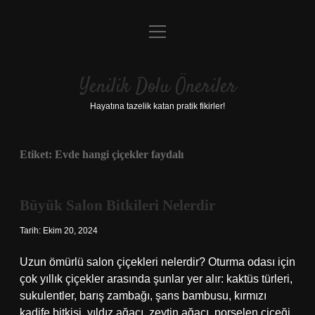
menüyü
Anasayfa
aç
Gizlilik Politikası
Yenilik Dolu Öneriler
Yasal Uyarı
Hayatına tazelik katan pratik fikirler!
Hakkımızda
Etiket:
Evde hangi çiçekler faydalı
Büyük Salon Bitkileri Nelerdir
Tarih: Ekim 20, 2024
Uzun ömürlü salon çiçekleri nelerdir? Oturma odası için
çok yıllık çiçekler arasında şunlar yer alır: kaktüs türleri,
sukulentler, barış zambağı, şans bambusu, kırmızı
kadife bitkisi, yıldız ağacı, zeytin ağacı, porselen çiçeği