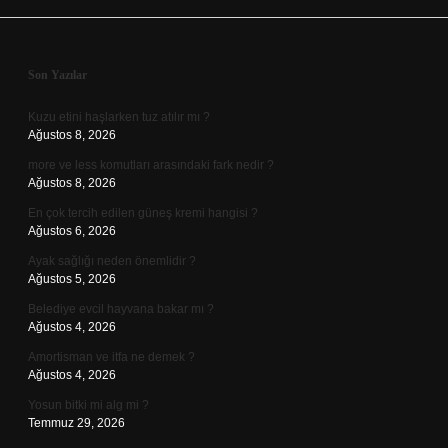
Sidebar
Son Yazılar
Kuzu etini haşlarken tuz atılır mı ?
Ağustos 8, 2026
more ve less komutları arasındaki fark nedir ?
Ağustos 8, 2026
En çok tercih edilen güneş kremi hangisi ?
Ağustos 6, 2026
Ayak sağlığı neden önemlidir ?
Ağustos 5, 2026
Belediye evcil hayvana bakar mı ?
Ağustos 4, 2026
Amortisman ve itfa ne demek ?
Ağustos 4, 2026
Yosun bitki mi alg mi ?
Temmuz 29, 2026