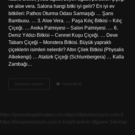
ve aloe vera. Salona hangi bitki iyi gelir? En iyi ev
bitkileri: Pathos Oturma Odası Sarmaşığı … Şans
Bambusu. … 3. Aloe Vera. … Paşa Kılıç Bitkisi – Kılıç
Çiçeği. … Areka Palmiyesi – Salon Palmiyesi. … 6.
Deniz Yıldızı Bitkisi – Cennet Kuşu Çiçeği. … Deve
Tabanı Çiçeği – Monstera Bitkisi. Büyük yapraklı
çiçeklerin isimleri nelerdir? Altın Çilek Bitkisi (Physalis
Alkekengi) … Atatürk Çiçeği (Schlumbergera) … Kalla
Zambağı…
Büyük
Devamını okuyun
Yorum Bırak
Salon
Bitkileri
Nelerdir
https://guncelsaglikhaber.com
https://dijitaldunyaniz.com.tr
https://bluepromosyon.com.tr
knight online
nttgame
Sitemap