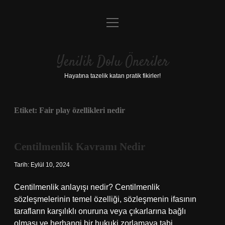
menüyü
Anasayfa
aç
Gizlilik Politikası
Yenilik Dolu Öneriler
Yasal Uyarı
Hayatına tazelik katan pratik fikirler!
Hakkımızda
Etiket:
Fair play özellikleri nedir
Centilmenlik Kavramı Nedir
Tarih: Eylül 10, 2024
Centilmenlik anlayışı nedir? Centilmenlik
sözleşmelerinin temel özelliği, sözleşmenin ifasının
tarafların karşılıklı onuruna veya çıkarlarına bağlı
olması ve herhangi bir hukuki zorlamaya tabi