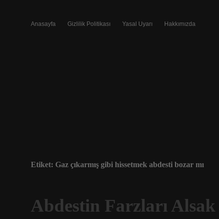
Anasayfa
Gizlilik Politikası
Yasal Uyarı
Hakkımızda
Etiket:
Gaz çıkarmış gibi hissetmek abdesti bozar mı
Abdestin Farzları Alsa