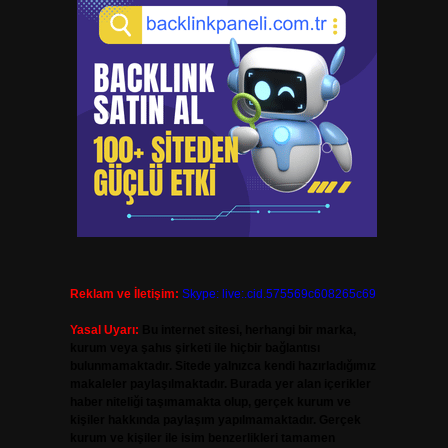
Reklam ve İletişim:
Skype: live:.cid.575569c608265c69
Yasal Uyarı:
Bu internet sitesi, herhangi bir marka,
kurum veya şahıs şirketi ile hiçbir bağlantısı
bulunmamaktadır. Sitede yalnızca kendi hazırladığımız
makaleler paylaşılmaktadır. Burada yer alan içerikler
haber niteliği taşımamakta olup, gerçek kurum ve
kişiler hakkında paylaşım yapılmamaktadır. Gerçek
kurum ve kişiler ile isim benzerlikleri tamamen