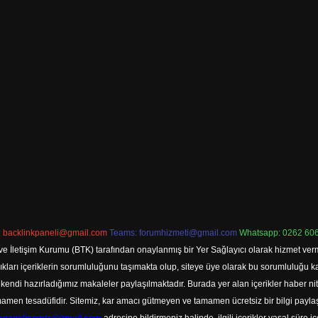
:
backlinkpaneli@gmail.com
Teams:
forumhizmeti@gmail.com
Whatsapp: 0262 606
ve İletişim Kurumu (BTK) tarafından onaylanmış bir Yer Sağlayıcı olarak hizmet verm
rı içeriklerin sorumluluğunu taşımakta olup, siteye üye olarak bu sorumluluğu kabul
a kendi hazırladığımız makaleler paylaşılmaktadır. Burada yer alan içerikler haber 
tamamen tesadüfidir. Sitemiz, kar amacı gütmeyen ve tamamen ücretsiz bir bilgi pay