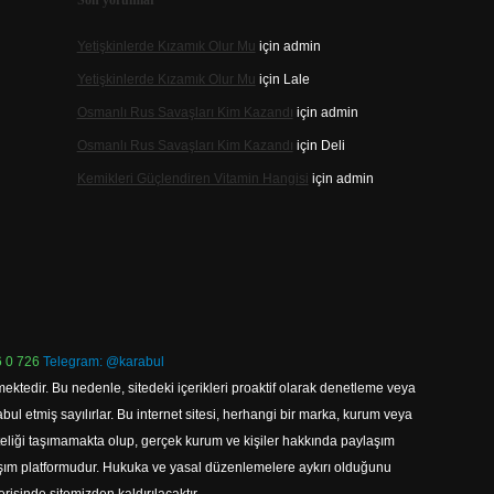
Son yorumlar
Yetişkinlerde Kızamık Olur Mu
için
admin
Yetişkinlerde Kızamık Olur Mu
için
Lale
Osmanlı Rus Savaşları Kim Kazandı
için
admin
Osmanlı Rus Savaşları Kim Kazandı
için
Deli
Kemikleri Güçlendiren Vitamin Hangisi
için
admin
 0 726
Telegram: @karabul
ektedir. Bu nedenle, sitedeki içerikleri proaktif olarak denetleme veya
 etmiş sayılırlar. Bu internet sitesi, herhangi bir marka, kurum veya
niteliği taşımamakta olup, gerçek kurum ve kişiler hakkında paylaşım
laşım platformudur. Hukuka ve yasal düzenlemelere aykırı olduğunu