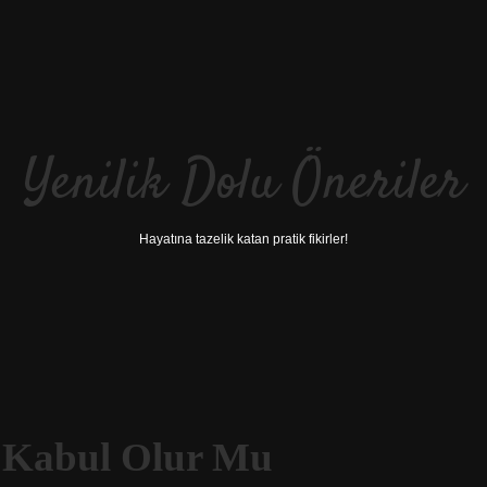
Yenilik Dolu Öneriler
Hayatına tazelik katan pratik fikirler!
k Kabul Olur Mu