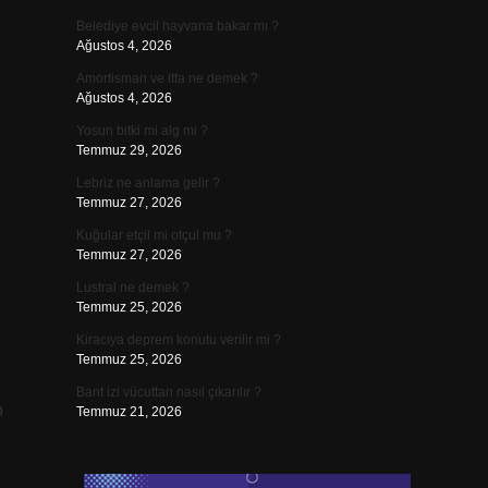
Belediye evcil hayvana bakar mı ?
Ağustos 4, 2026
Amortisman ve itfa ne demek ?
Ağustos 4, 2026
Yosun bitki mi alg mi ?
Temmuz 29, 2026
Lebriz ne anlama gelir ?
Temmuz 27, 2026
Kuğular etçil mi otçul mu ?
Temmuz 27, 2026
Lustral ne demek ?
Temmuz 25, 2026
Kiracıya deprem konutu verilir mi ?
Temmuz 25, 2026
Bant izi vücuttan nasıl çıkarılır ?
p
Temmuz 21, 2026