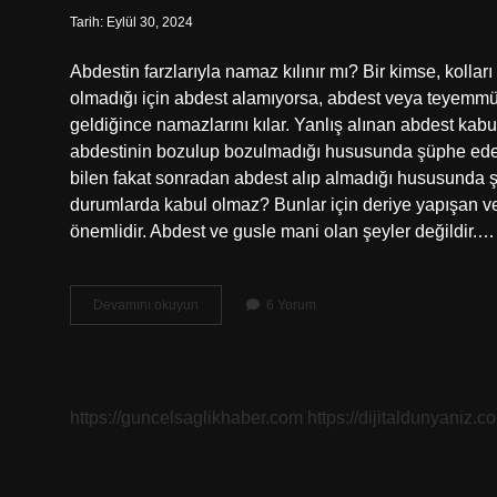
Tarih: Eylül 30, 2024
Abdestin farzlarıyla namaz kılınır mı? Bir kimse, koll
olmadığı için abdest alamıyorsa, abdest veya teyemmü
geldiğince namazlarını kılar. Yanlış alınan abdest kabu
abdestinin bozulup bozulmadığı hususunda şüphe eder
bilen fakat sonradan abdest alıp almadığı hususunda 
durumlarda kabul olmaz? Bunlar için deriye yapışan ve 
önemlidir. Abdest ve gusle mani olan şeyler değildir.…
Abdestin
Devamını okuyun
6 Yorum
Farzları
Alsak
Kabul
Olur
Mu
https://guncelsaglikhaber.com
https://dijitaldunyaniz.co