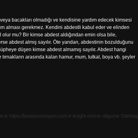
arı veya bacakları olmadığı ve kendisine yardım edecek kimsesi
m alması gerekmez. Kendini abdestli kabul eder ve elinden
l olur mu? Bir kimse abdest aldığından emin olsa bile,
se abdest almış sayılır. Öte yandan, abdestinin bozulduğunu
şüpheye düşen kimse abdest almamış sayılır. Abdest hangi
tırnakların arasında kalan hamur, mum, tutkal, boya vb. şeyler
m.tr
https://bluepromosyon.com.tr
knight online
nttgame
Sitema