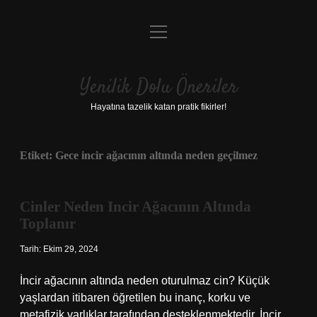
menüyü
Anasayfa
aç
Gizlilik Politikası
Yenilik Dolu Öneriler
Yasal Uyarı
Hayatına tazelik katan pratik fikirler!
Hakkımızda
Etiket:
Gece incir ağacının altında neden geçilmez
Cinler Neden Incir Ağacının Altında
Toplanır
Tarih: Ekim 29, 2024
İncir ağacının altında neden oturulmaz cin? Küçük
yaşlardan itibaren öğretilen bu inanç, korku ve
metafizik varlıklar tarafından desteklenmektedir. İncir