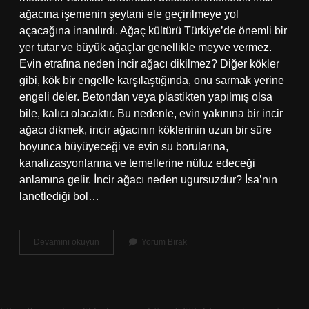
ağacına işemenin şeytani ele geçirilmeye yol
açacağına inanılırdı. Ağaç kültürü Türkiye’de önemli bir
yer tutar ve büyük ağaçlar genellikle meyve vermez.
Evin etrafına neden incir ağacı dikilmez? Diğer kökler
gibi, kök bir engelle karşılaştığında, onu sarmak yerine
engeli deler. Betondan veya plastikten yapılmış olsa
bile, kalıcı olacaktır. Bu nedenle, evin yakınına bir incir
ağacı dikmek, incir ağacının köklerinin uzun bir süre
boyunca büyüyeceği ve evin su borularına,
kanalizasyonlarına ve temellerine nüfuz edeceği
anlamına gelir. İncir ağacı neden ugursuzdur? İsa’nın
lanetlediği bol…
Cinler
Devamını okuyun
Yorum Bırak
Neden
Incir
Ağacının
Altında
Toplanır