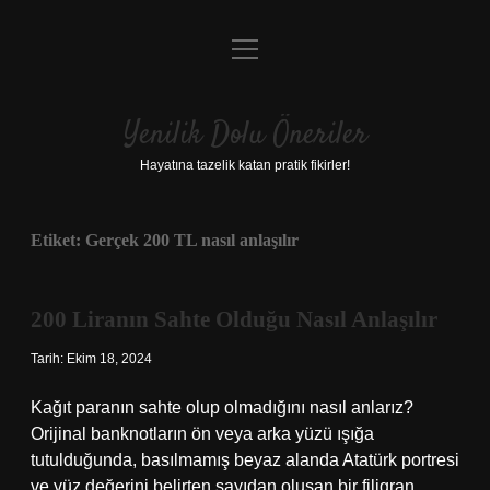
menüyü
Anasayfa
aç
Gizlilik Politikası
Yenilik Dolu Öneriler
Yasal Uyarı
Hayatına tazelik katan pratik fikirler!
Hakkımızda
Etiket:
Gerçek 200 TL nasıl anlaşılır
200 Liranın Sahte Olduğu Nasıl Anlaşılır
Tarih: Ekim 18, 2024
Kağıt paranın sahte olup olmadığını nasıl anlarız?
Orijinal banknotların ön veya arka yüzü ışığa
tutulduğunda, basılmamış beyaz alanda Atatürk portresi
ve yüz değerini belirten sayıdan oluşan bir filigran