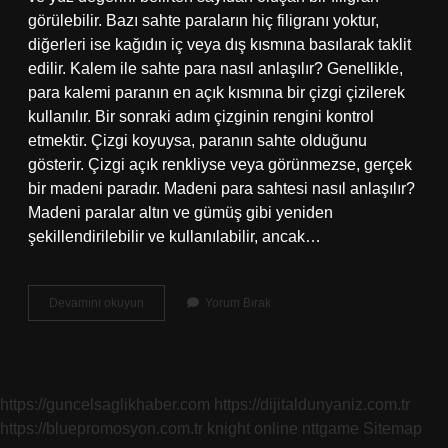
görülebilir. Bazı sahte paraların hiç filigranı yoktur,
diğerleri ise kağıdın iç veya dış kısmına basılarak taklit
edilir. Kalem ile sahte para nasıl anlaşılır? Genellikle,
para kalemi paranın en açık kısmına bir çizgi çizilerek
kullanılır. Bir sonraki adım çizginin rengini kontrol
etmektir. Çizgi koyuysa, paranın sahte olduğunu
gösterir. Çizgi açık renkliyse veya görünmezse, gerçek
bir madeni paradır. Madeni para sahtesi nasıl anlaşılır?
Madeni paralar altın ve gümüş gibi yeniden
şekillendirilebilir ve kullanılabilir, ancak…
200
Devamını okuyun
Yorum Bırak
Liranın
Sahte
Olduğu
Nasıl
Anlaşılır
https://guncelsaglikhaber.com
https://dijitaldunyaniz.com.tr
https://bluepromosyon.com.tr
knight online
nttgame
Sitemap