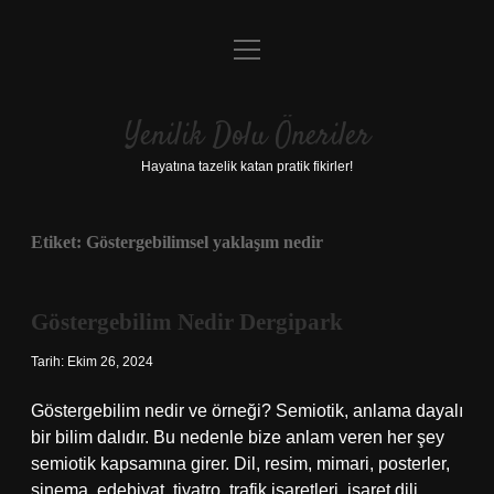
menüyü
Anasayfa
aç
Gizlilik Politikası
Yenilik Dolu Öneriler
Yasal Uyarı
Hayatına tazelik katan pratik fikirler!
Hakkımızda
Etiket:
Göstergebilimsel yaklaşım nedir
Göstergebilim Nedir Dergipark
Tarih: Ekim 26, 2024
Göstergebilim nedir ve örneği? Semiotik, anlama dayalı
bir bilim dalıdır. Bu nedenle bize anlam veren her şey
semiotik kapsamına girer. Dil, resim, mimari, posterler,
sinema, edebiyat, tiyatro, trafik işaretleri, işaret dili,