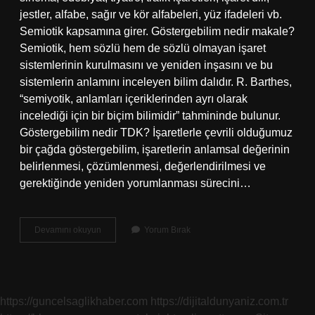
jestler, alfabe, sağır ve kör alfabeleri, yüz ifadeleri vb.
Semiotik kapsamına girer. Göstergebilim nedir makale?
Semiotik, hem sözlü hem de sözlü olmayan işaret
sistemlerinin kurulmasını ve yeniden inşasını ve bu
sistemlerin anlamını inceleyen bilim dalıdır. R. Barthes,
“semiyotik, anlamları içeriklerinden ayrı olarak
incelediği için bir biçim bilimidir” tahmininde bulunur.
Göstergebilim nedir TDK? İşaretlerle çevrili olduğumuz
bir çağda göstergebilim, işaretlerin anlamsal değerinin
belirlenmesi, çözümlenmesi, değerlendirilmesi ve
gerektiğinde yeniden yorumlanması sürecini…
Göstergebilim
Devamını okuyun
Yorum Bırak
Nedir
Dergipark
https://guncelsaglikhaber.com
https://dijitaldunyaniz.com.tr