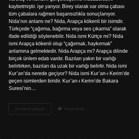
kaybetmiştir. işe yarıyor. Birey olarak var olma çabası
tüm çabalara rağmen başarısızlıkla sonuçlanıyor.
Nida’nın anlamı ne? Nida, Arapça kökenli bir isimdir.
Türkçede “çağırma, bağırma veya ses çıkarma” olarak
ifade edildiği söylenebilir. Nida ismi Kürtçe mi? Nida
ismi Arapça kökenli olup “çağırmak, haykırmak”
anlamına gelmektedir. Nida Arapça mı? Arapça dilinde
birçok ünlem edatı vardır. Bazıları yakın bir varlığı
belirtirken, bazıları da uzak bir varlığı belirtir. Nida ismi
Kur’an’da nerede geçiyor? Nida ismi Kur’an-ı Kerim’de
geçen isimlerden biridir. Kur’an-ı Kerim’de Bakara
Suresi’nin…
Gül
Devamını okuyun
Yorum Bırak
Nida
Ne
Demek