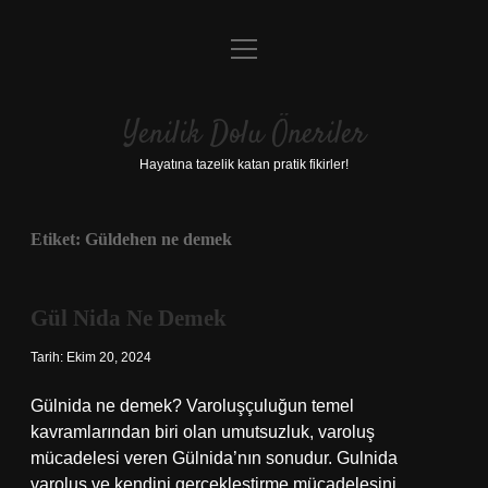
menüyü
Anasayfa
aç
Gizlilik Politikası
Yenilik Dolu Öneriler
Yasal Uyarı
Hayatına tazelik katan pratik fikirler!
Hakkımızda
Etiket:
Güldehen ne demek
Gül Nida Ne Demek
Tarih: Ekim 20, 2024
Gülnida ne demek? Varoluşçuluğun temel
kavramlarından biri olan umutsuzluk, varoluş
mücadelesi veren Gülnida’nın sonudur. Gulnida
varoluş ve kendini gerçekleştirme mücadelesini