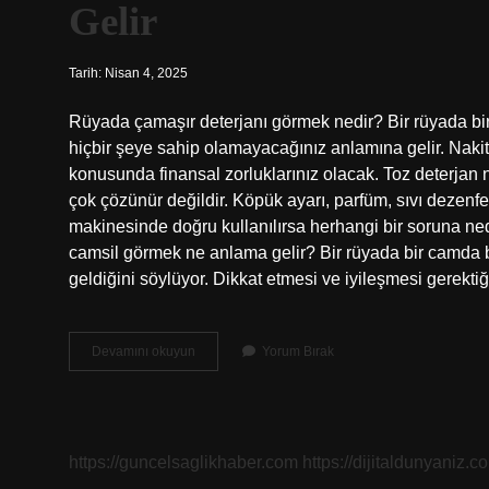
Gelir
Tarih: Nisan 4, 2025
Rüyada çamaşır deterjanı görmek nedir? Bir rüyada bir d
hiçbir şeye sahip olamayacağınız anlamına gelir. Naki
konusunda finansal zorluklarınız olacak. Toz deterjan 
çok çözünür değildir. Köpük ayarı, parfüm, sıvı dezenfe
makinesinde doğru kullanılırsa herhangi bir soruna ne
camsil görmek ne anlama gelir? Bir rüyada bir camda bi
geldiğini söylüyor. Dikkat etmesi ve iyileşmesi gerektiğ
Rüyada
Devamını okuyun
Yorum Bırak
Çamaşır
Deterjanı
Görmek
Ne
Anlama
https://guncelsaglikhaber.com
https://dijitaldunyaniz.co
Gelir