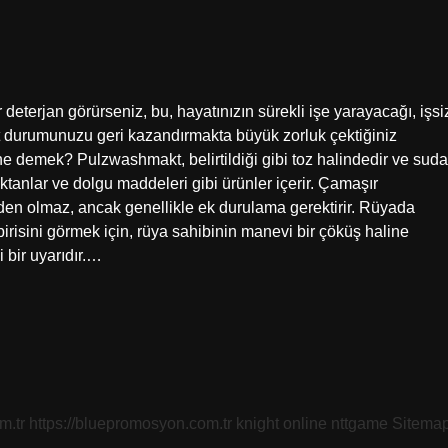
eterjan görürseniz, bu, hayatınızın sürekli işe yarayacağı, işsi
t durumunuzu geri kazandırmakta büyük zorluk çektiğiniz
ne demek? Pulzwashmakt, belirtildiği gibi toz halindedir ve suda
ktanlar ve dolgu maddeleri gibi ürünler içerir. Çamaşır
den olmaz, ancak genellikle ek durulama gerektirir. Rüyada
risini görmek için, rüya sahibinin manevi bir çöküş haline
i bir uyarıdır.…
m.tr
https://bluepromosyon.com.tr
knight online
nttgame
Sitema