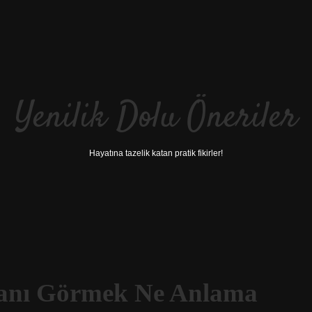
Yenilik Dolu Öneriler
Hayatına tazelik katan pratik fikirler!
janı Görmek Ne Anlama