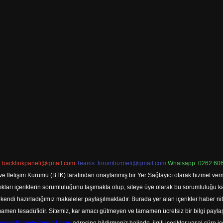
:
backlinkpaneli@gmail.com
Teams:
forumhizmeti@gmail.com
Whatsapp: 0262 606
ve İletişim Kurumu (BTK) tarafından onaylanmış bir Yer Sağlayıcı olarak hizmet verm
rı içeriklerin sorumluluğunu taşımakta olup, siteye üye olarak bu sorumluluğu kabul
a kendi hazırladığımız makaleler paylaşılmaktadır. Burada yer alan içerikler haber 
tamamen tesadüfidir. Sitemiz, kar amacı gütmeyen ve tamamen ücretsiz bir bilgi pay