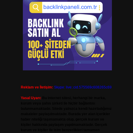
Reklam ve İletişim:
Skype: live:.cid.575569c608265c69
Yasal Uyarı:
Bu internet sitesi, herhangi bir marka,
kurum veya şahıs şirketi ile hiçbir bağlantısı
bulunmamaktadır. Sitede yalnızca kendi hazırladığımız
makaleler paylaşılmaktadır. Burada yer alan içerikler
haber niteliği taşımamakta olup, gerçek kurum ve
kişiler hakkında paylaşım yapılmamaktadır. Gerçek
kurum ve kişiler ile isim benzerlikleri tamamen