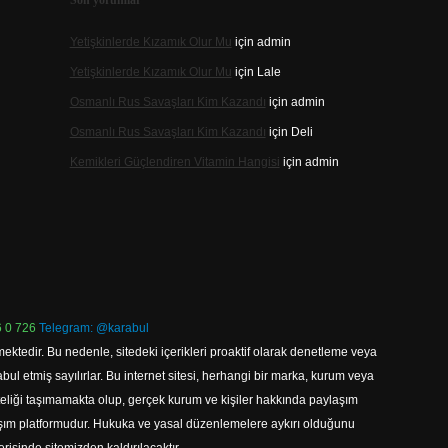
Son yorumlar
Yetişkinlerde Kızamık Olur Mu
için
admin
Yetişkinlerde Kızamık Olur Mu
için
Lale
Osmanlı Rus Savaşları Kim Kazandı
için
admin
Osmanlı Rus Savaşları Kim Kazandı
için
Deli
Kemikleri Güçlendiren Vitamin Hangisi
için
admin
 0 726
Telegram: @karabul
ektedir. Bu nedenle, sitedeki içerikleri proaktif olarak denetleme veya
 etmiş sayılırlar. Bu internet sitesi, herhangi bir marka, kurum veya
niteliği taşımamakta olup, gerçek kurum ve kişiler hakkında paylaşım
laşım platformudur. Hukuka ve yasal düzenlemelere aykırı olduğunu