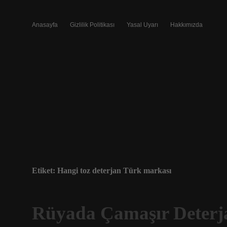
Anasayfa
Gizlilik Politikası
Yasal Uyarı
Hakkımızda
Etiket:
Hangi toz deterjan Türk markası
Rüyada Çamaşır Deter