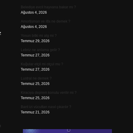
Belediye evcil hayvana bakar mı ?
Ağustos 4, 2026
Amortisman ve itfa ne demek ?
Ağustos 4, 2026
z
Yosun bitki mi alg mi ?
Temmuz 29, 2026
Lebriz ne anlama gelir ?
Temmuz 27, 2026
Kuğular etçil mi otçul mu ?
Temmuz 27, 2026
Lustral ne demek ?
Temmuz 25, 2026
Kiracıya deprem konutu verilir mi ?
Temmuz 25, 2026
Bant izi vücuttan nasıl çıkarılır ?
Temmuz 21, 2026
p