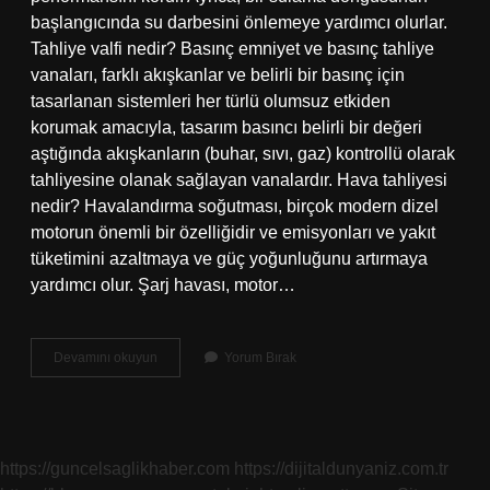
başlangıcında su darbesini önlemeye yardımcı olurlar.
Tahliye valfi nedir? Basınç emniyet ve basınç tahliye
vanaları, farklı akışkanlar ve belirli bir basınç için
tasarlanan sistemleri her türlü olumsuz etkiden
korumak amacıyla, tasarım basıncı belirli bir değeri
aştığında akışkanların (buhar, sıvı, gaz) kontrollü olarak
tahliyesine olanak sağlayan vanalardır. Hava tahliyesi
nedir? Havalandırma soğutması, birçok modern dizel
motorun önemli bir özelliğidir ve emisyonları ve yakıt
tüketimini azaltmaya ve güç yoğunluğunu artırmaya
yardımcı olur. Şarj havası, motor…
Hava
Devamını okuyun
Yorum Bırak
Tahliye
Valfi
Nedir
https://guncelsaglikhaber.com
https://dijitaldunyaniz.com.tr