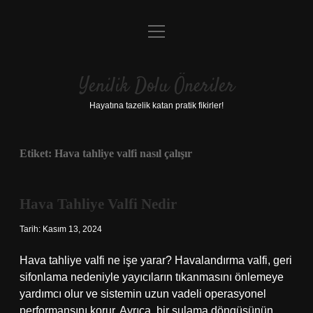
menüyü
Anasayfa
aç
Gizlilik Politikası
Yenilik Dolu Öneriler
Yasal Uyarı
Hayatına tazelik katan pratik fikirler!
Hakkımızda
Etiket:
Hava tahliye valfi nasıl çalışır
Hava Tahliye Valfi Nedir
Tarih: Kasım 13, 2024
Hava tahliye valfi ne işe yarar? Havalandırma valfi, geri
sifonlama nedeniyle yayıcıların tıkanmasını önlemeye
yardımcı olur ve sistemin uzun vadeli operasyonel
performansını korur. Ayrıca, bir sulama döngüsünün