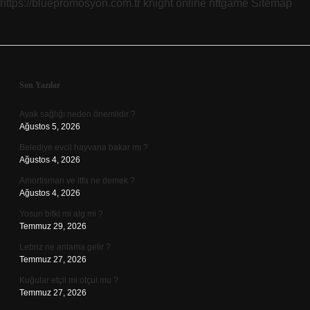
https://bluepromosyon.com.tr
knight online
nttgame
Sitemap
Sidebar
Son Yazılar
Ayak sağlığı neden önemlidir ?
Ağustos 5, 2026
Belediye evcil hayvana bakar mı ?
Ağustos 4, 2026
Amortisman ve itfa ne demek ?
Ağustos 4, 2026
Yosun bitki mi alg mi ?
Temmuz 29, 2026
Lebriz ne anlama gelir ?
Temmuz 27, 2026
Kuğular etçil mi otçul mu ?
Temmuz 27, 2026