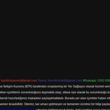
:
backlinkpaneli@gmail.com
Teams:
forumhizmeti@gmail.com
Whatsapp: 0262 606
ve İletişim Kurumu (BTK) tarafından onaylanmış bir Yer Sağlayıcı olarak hizmet verm
rı içeriklerin sorumluluğunu taşımakta olup, siteye üye olarak bu sorumluluğu kabul
a kendi hazırladığımız makaleler paylaşılmaktadır. Burada yer alan içerikler haber 
tamamen tesadüfidir. Sitemiz, kar amacı gütmeyen ve tamamen ücretsiz bir bilgi pay