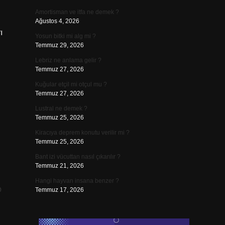
Amortisman ve itfa ne demek ?
Ağustos 4, 2026
ı
Yosun bitki mi alg mi ?
Temmuz 29, 2026
Lebriz ne anlama gelir ?
Temmuz 27, 2026
Kuğular etçil mi otçul mu ?
Temmuz 27, 2026
Lustral ne demek ?
Temmuz 25, 2026
Kiracıya deprem konutu verilir mi ?
Temmuz 25, 2026
Bant izi vücuttan nasıl çıkarılır ?
Temmuz 21, 2026
Hangi hayvan insana benzer ?
p
Temmuz 17, 2026