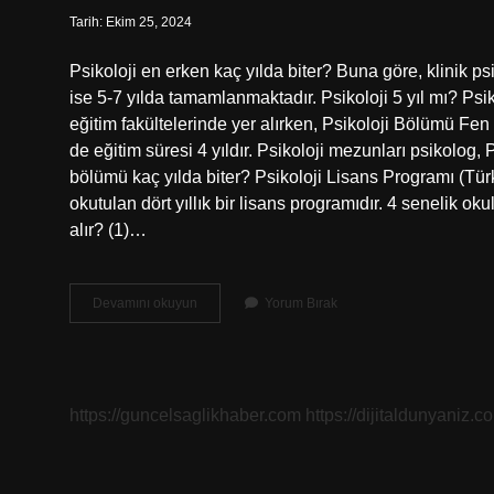
Tarih: Ekim 25, 2024
Psikoloji en erken kaç yılda biter? Buna göre, klinik ps
ise 5-7 yılda tamamlanmaktadır. Psikoloji 5 yıl mı? Ps
eğitim fakültelerinde yer alırken, Psikoloji Bölümü Fe
de eğitim süresi 4 yıldır. Psikoloji mezunları psikolog,
bölümü kaç yılda biter? Psikoloji Lisans Programı (Türkçe
okutulan dört yıllık bir lisans programıdır. 4 senelik
alır? (1)…
Psikoloji
Devamını okuyun
Yorum Bırak
Kaç
Yılda
Biter
https://guncelsaglikhaber.com
https://dijitaldunyaniz.co