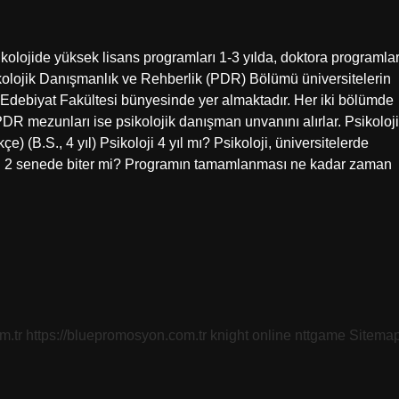
ikolojide yüksek lisans programları 1-3 yılda, doktora programlar
ikolojik Danışmanlık ve Rehberlik (PDR) Bölümü üniversitelerin
n Edebiyat Fakültesi bünyesinde yer almaktadır. Her iki bölümde
 PDR mezunları ise psikolojik danışman unvanını alırlar. Psikoloji
) (B.S., 4 yıl) Psikoloji 4 yıl mı? Psikoloji, üniversitelerde
 okul 2 senede biter mi? Programın tamamlanması ne kadar zaman
m.tr
https://bluepromosyon.com.tr
knight online
nttgame
Sitema