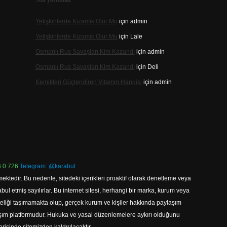
Son yorumlar
Yetişkinlerde Kızamık Olur Mu
için
admin
Yetişkinlerde Kızamık Olur Mu
için
Lale
Osmanlı Rus Savaşları Kim Kazandı
için
admin
Osmanlı Rus Savaşları Kim Kazandı
için
Deli
Kemikleri Güçlendiren Vitamin Hangisi
için
admin
 0 726
Telegram: @karabul
ektedir. Bu nedenle, sitedeki içerikleri proaktif olarak denetleme veya
 etmiş sayılırlar. Bu internet sitesi, herhangi bir marka, kurum veya
niteliği taşımamakta olup, gerçek kurum ve kişiler hakkında paylaşım
laşım platformudur. Hukuka ve yasal düzenlemelere aykırı olduğunu