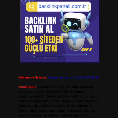
Reklam ve İletişim:
Skype: live:.cid.575569c608265c69
Yasal Uyarı:
Bu internet sitesi, herhangi bir marka,
kurum veya şahıs şirketi ile hiçbir bağlantısı
bulunmamaktadır. Sitede yalnızca kendi hazırladığımız
makaleler paylaşılmaktadır. Burada yer alan içerikler
haber niteliği taşımamakta olup, gerçek kurum ve
kişiler hakkında paylaşım yapılmamaktadır. Gerçek
kurum ve kişiler ile isim benzerlikleri tamamen