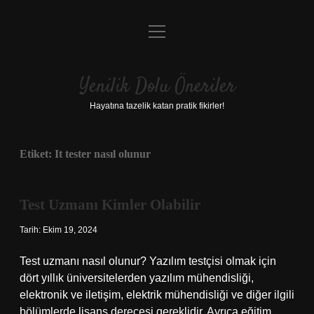
menüyü
Anasayfa
aç
Gizlilik Politikası
Yenilik Dolu Öneriler
Yasal Uyarı
Hayatına tazelik katan pratik fikirler!
Hakkımızda
Etiket:
It tester nasıl olunur
Test Uzmanı Kimler Olabilir
Tarih: Ekim 19, 2024
Test uzmanı nasıl olunur? Yazılım testçisi olmak için
dört yıllık üniversitelerden yazılım mühendisliği,
elektronik ve iletişim, elektrik mühendisliği ve diğer ilgili
bölümlerde lisans derecesi gereklidir. Ayrıca eğitim