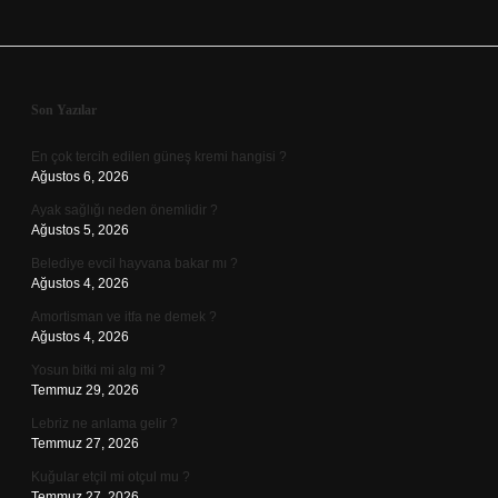
Sidebar
Son Yazılar
En çok tercih edilen güneş kremi hangisi ?
Ağustos 6, 2026
Ayak sağlığı neden önemlidir ?
Ağustos 5, 2026
Belediye evcil hayvana bakar mı ?
Ağustos 4, 2026
Amortisman ve itfa ne demek ?
Ağustos 4, 2026
Yosun bitki mi alg mi ?
Temmuz 29, 2026
Lebriz ne anlama gelir ?
Temmuz 27, 2026
Kuğular etçil mi otçul mu ?
Temmuz 27, 2026