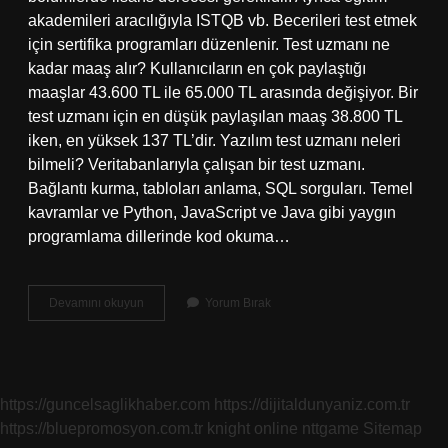
akademileri aracılığıyla ISTQB vb. Becerileri test etmek
için sertifika programları düzenlenir. Test uzmanı ne
kadar maaş alır? Kullanıcıların en çok paylaştığı
maaşlar 43.600 TL ile 65.000 TL arasında değişiyor. Bir
test uzmanı için en düşük paylaşılan maaş 38.800 TL
iken, en yüksek 137 TL’dir. Yazılım test uzmanı neleri
bilmeli? Veritabanlarıyla çalışan bir test uzmanı.
Bağlantı kurma, tabloları anlama, SQL sorguları. Temel
kavramlar ve Python, JavaScript ve Java gibi yaygın
programlama dillerinde kod okuma…
Test
Devamını okuyun
Yorum Bırak
Uzmanı
Kimler
Olabilir
https://guncelsaglikhaber.com
https://dijitaldunyaniz.com.tr
https://bluepromosyon.com.tr
knight online
nttgame
Sitemap