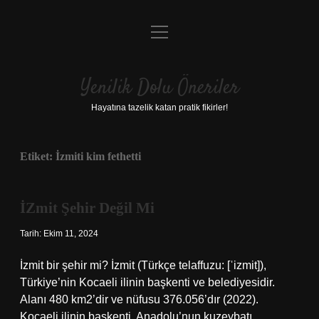
menüyü
Anasayfa
aç
Gizlilik Politikası
Yenilik Dolu Öneriler
Yasal Uyarı
Hayatına tazelik katan pratik fikirler!
Hakkımızda
Etiket:
İzmiti kim fethetti
İZmit Şehir Değil Mi
Tarih: Ekim 11, 2024
İzmit bir şehir mi? İzmit (Türkçe telaffuzu: [ˈizmit]),
Türkiye’nin Kocaeli ilinin başkenti ve belediyesidir.
Alanı 480 km2’dir ve nüfusu 376.056’dır (2022).
Kocaeli ilinin başkenti, Anadolu’nun kuzeybatı