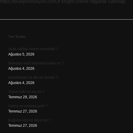
https://bluepromosyon.com.tr
knight online
nttgame
Sitemap
Sidebar
Son Yazılar
Ayak sağlığı neden önemlidir ?
Ağustos 5, 2026
Belediye evcil hayvana bakar mı ?
Ağustos 4, 2026
Amortisman ve itfa ne demek ?
Ağustos 4, 2026
Yosun bitki mi alg mi ?
Temmuz 29, 2026
Lebriz ne anlama gelir ?
Temmuz 27, 2026
Kuğular etçil mi otçul mu ?
Temmuz 27, 2026