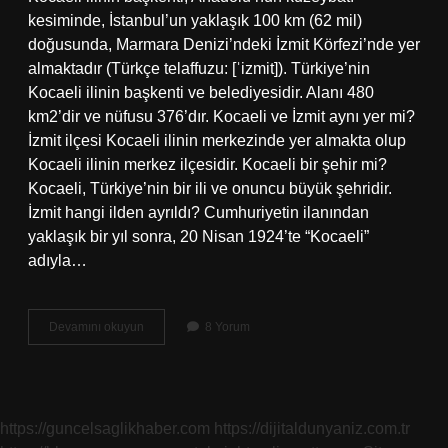
kesiminde, İstanbul’un yaklaşık 100 km (62 mil)
doğusunda, Marmara Denizi’ndeki İzmit Körfezi’nde yer
almaktadır (Türkçe telaffuzu: [ˈizmit]). Türkiye’nin
Kocaeli ilinin başkenti ve belediyesidir. Alanı 480
km2’dir ve nüfusu 376’dır. Kocaeli ve İzmit aynı yer mi?
İzmit ilçesi Kocaeli ilinin merkezinde yer almakta olup
Kocaeli ilinin merkez ilçesidir. Kocaeli bir şehir mi?
Kocaeli, Türkiye’nin bir ili ve onuncu büyük şehridir.
İzmit hangi ilden ayrıldı? Cumhuriyetin ilanından
yaklaşık bir yıl sonra, 20 Nisan 1924’te “Kocaeli”
adıyla…
İZmit
Devamını okuyun
8 Yorum
Şehir
Değil
Mi
https://guncelsaglikhaber.com
https://dijitaldunyaniz.com.tr