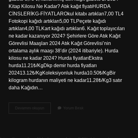
Kitap Kilosu Ne Kadar? Atık kağıt fiyatıHURDA
CİNSLERİKG-FİYATLAROkul kitabı artıkları7,00 TL4
Fotokopi kağıdı artıkları5,00 TLPeçete kağıdı
artıkları4,00 TLKart kağıdı artıkları6. Kağıt toplayıcıları
ne kadar kazanıyor 2024? Şehirlere Göre Atık Kağıt
Görevlisi Maaşları 2024 Atık Kağıt Görevlisi’nin
ortalama aylık maaşı 38’dir (2024 itibariyle). Hurda
kilosu ne kadar 2024? Hurda fiyatlarıEkstra
hurda11.21₺/KgDkp demir hurda fiyatları
202413.12₺/KgKoleksiyonluk hurda10.50₺/KgBir
kilogram hurdanın maliyeti ne kadar11.28₺/Kg3 satır
daha Kağıdın…
Kağıdın
Devamını okuyun
Yorum Bırak
Kilosu
Kaç
Tl
2024