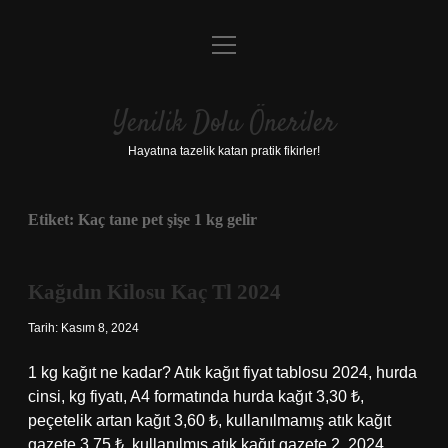
menüyü
Anasayfa
aç
Gizlilik Politikası
Yenilik Dolu Öneriler
Yasal Uyarı
Hayatına tazelik katan pratik fikirler!
Hakkımızda
Etiket:
Kaç tane pet şişe 1 kg gelir
Kağıdın Kilosu Kaç Tl 2024
Tarih: Kasım 8, 2024
1 kg kağıt ne kadar? Atık kağıt fiyat tablosu 2024, hurda
cinsi, kg fiyatı, A4 formatında hurda kağıt 3,30 ₺,
peçetelik artan kağıt 3,60 ₺, kullanılmamış atık kağıt
gazete 3,75 ₺, kullanılmış atık kağıt gazete 2. 2024