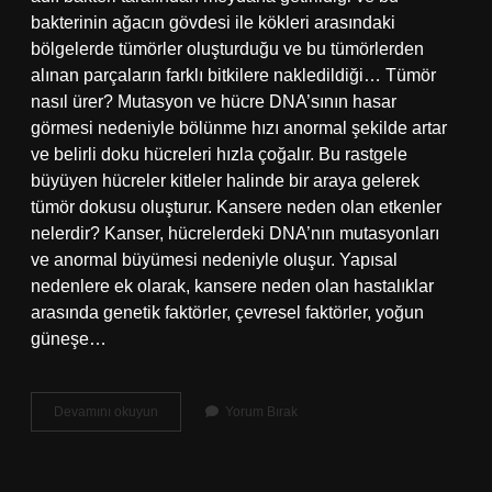
bakterinin ağacın gövdesi ile kökleri arasındaki
bölgelerde tümörler oluşturduğu ve bu tümörlerden
alınan parçaların farklı bitkilere nakledildiği… Tümör
nasıl ürer? Mutasyon ve hücre DNA’sının hasar
görmesi nedeniyle bölünme hızı anormal şekilde artar
ve belirli doku hücreleri hızla çoğalır. Bu rastgele
büyüyen hücreler kitleler halinde bir araya gelerek
tümör dokusu oluşturur. Kansere neden olan etkenler
nelerdir? Kanser, hücrelerdeki DNA’nın mutasyonları
ve anormal büyümesi nedeniyle oluşur. Yapısal
nedenlere ek olarak, kansere neden olan hastalıklar
arasında genetik faktörler, çevresel faktörler, yoğun
güneşe…
Bitkide
Devamını okuyun
Yorum Bırak
Tümör
Oluşumuna
Neden
Olan