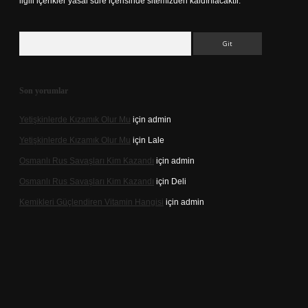
ilgili içerikler yasal süre içerisinde sitemizden kaldırılacaktır.
Arama
Son yorumlar
Yetişkinlerde Kızamık Olur Mu
için
admin
Yetişkinlerde Kızamık Olur Mu
için
Lale
Osmanlı Rus Savaşları Kim Kazandı
için
admin
Osmanlı Rus Savaşları Kim Kazandı
için
Deli
Kemikleri Güçlendiren Vitamin Hangisi
için
admin
casino.online