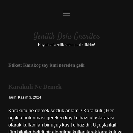
menüyü
Anasayfa
aç
Gizlilik Politikası
Yenilik Dolu Öneriler
Yasal Uyarı
Hayatına tazelik katan pratik fikirler!
Hakkımızda
Etiket:
Karakoç soy ismi nereden gelir
Karakuli Ne Demek
Tarih: Kasım 3, 2024
Karakutu ne demek sözlük anlamı? Kara kutu; Her
uçakta bulunması gereken kayıt cihazı uluslararası
olarak kullanılan bir uçuş kayıt cihazıdır. Uçuşla ilgili
tüm bilgiler belirli bir algoritma kullanılarak kara kutuya