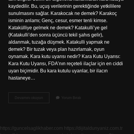
kaydedilir. Bu, uçuş verilerinin gerektiğinde yetkililere
sunulmasını sağlar. Karakocak ne demek? Karakoç
isminin anlamı; Genç, cesur, esmer tenli kimse.
Katakülliye gelmek ne demek? Katakulli’ye gel
(Katakulli’den sonra üçüncü tekil şahıs gelir),
aldanmak, tuzağa düşmek. Katakulli yapmak ne
demek? Bir tuzak veya plan hazırlamak, oyun
oynamak. Kara kutu uyarısı nedir? Kara Kutu Uyarısı:
Kara Kutu Uyarısı, FDA’nın reçeteli ilaçlar için en ciddi
uyarı biçimidir. Bu kara kutulu uyarılar, bir ilacın
hastaneye…
Karakuli
Devamını okuyun
Yorum Bırak
Ne
Demek
https://guncelsaglikhaber.com
https://dijitaldunyaniz.com.tr