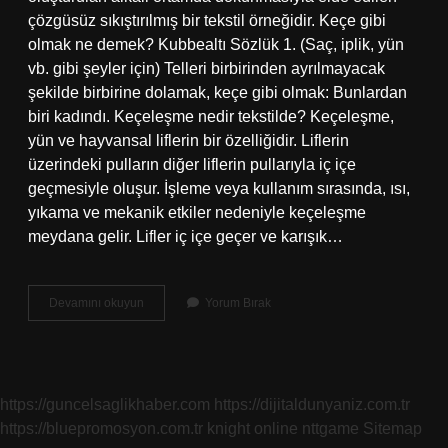
çözgüsüz sıkıştırılmış bir tekstil örneğidir. Keçe gibi
olmak ne demek? Kubbealtı Sözlük 1. (Saç, iplik, yün
vb. gibi şeyler için) Telleri birbirinden ayrılmayacak
şekilde birbirine dolamak, keçe gibi olmak: Bunlardan
biri kadındı. Keçeleşme nedir tekstilde? Keçeleşme,
yün ve hayvansal liflerin bir özelliğidir. Liflerin
üzerindeki pulların diğer liflerin pullarıyla iç içe
geçmesiyle oluşur. İşleme veya kullanım sırasında, ısı,
yıkama ve mekanik etkiler nedeniyle keçeleşme
meydana gelir. Lifler iç içe geçer ve karışık…
Keçeleşme
Devamını okuyun
Yorum Bırak
Ne
Demek
https://guncelsaglikhaber.com
https://dijitaldunyaniz.com.tr
https://bluepromosyon.com.tr
knight online
nttgame
Sitemap