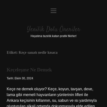
menüyü
Anasayfa
aç
Gizlilik Politikası
Yenilik Dolu Öneriler
Yasal Uyarı
Hayatına tazelik katan pratik fikirler!
Hakkımızda
Etiket:
Keçe sanatı nedir kısaca
Keçeleşme Ne Demek
Tarih: Ekim 30, 2024
Keçe ne demek oluyor? Keçe, koyun, tavşan, deve,
lama gibi memeli hayvanların yünlerinin lifleri ile
Ankara keçisinin kıllarının, su, sabun ve ısı yardımıyla
oluşturulan alkali ortamda dokunmasıyla elde edilen