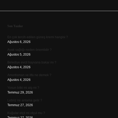
Sidebar
Son Yazılar
En çok tercih edilen güneş kremi hangisi ?
Ağustos 6, 2026
Ayak sağlığı neden önemlidir ?
Ağustos 5, 2026
Belediye evcil hayvana bakar mı ?
Ağustos 4, 2026
Amortisman ve itfa ne demek ?
Ağustos 4, 2026
Yosun bitki mi alg mi ?
Temmuz 29, 2026
Lebriz ne anlama gelir ?
Temmuz 27, 2026
Kuğular etçil mi otçul mu ?
Temmuz 27, 2026