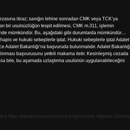
cezasına itiraz; sanığın lehine sonradan CMK veya TCK’ya
an bir usulsüzlüğün tespit edilmesi, CMK m.311, işlemin
halinde mümkündür. Bu, aşağıdaki gibi durumlarda mümkündür…
apis ve hukuki sebeplerle iptal. Hukuki sebeplerle iptal Adalet
önce Adalet Bakanlığı’na başvuruda bulunmalıdır. Adalet Bakanlığ
alınması başvurusunu yetkili makama iletir. Kesinleşmiş cezada
lsa bile, bu aşamada uzlaştırma usulünün uygulanabileceğini
m.tr
https://bluepromosyon.com.tr
knight online
nttgame
Sitema