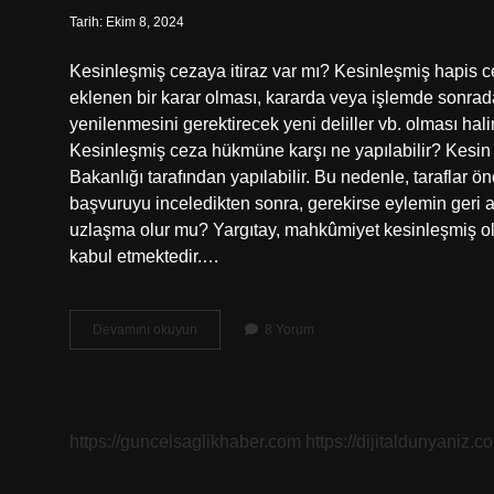
Tarih: Ekim 8, 2024
Kesinleşmiş cezaya itiraz var mı? Kesinleşmiş hapis 
eklenen bir karar olması, kararda veya işlemde sonrad
yenilenmesini gerektirecek yeni deliller vb. olması 
Kesinleşmiş ceza hükmüne karşı ne yapılabilir? Kesin h
Bakanlığı tarafından yapılabilir. Bu nedenle, taraflar 
başvuruyu inceledikten sonra, gerekirse eylemin geri 
uzlaşma olur mu? Yargıtay, mahkûmiyet kesinleşmiş o
kabul etmektedir.…
Kesinleşmiş
Devamını okuyun
8 Yorum
Ceza
Bozulur
Mu
https://guncelsaglikhaber.com
https://dijitaldunyaniz.co