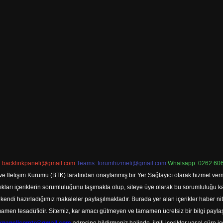
:
backlinkpaneli@gmail.com
Teams:
forumhizmeti@gmail.com
Whatsapp: 0262 606
ve İletişim Kurumu (BTK) tarafından onaylanmış bir Yer Sağlayıcı olarak hizmet verm
rı içeriklerin sorumluluğunu taşımakta olup, siteye üye olarak bu sorumluluğu kabul
a kendi hazırladığımız makaleler paylaşılmaktadır. Burada yer alan içerikler haber 
tamamen tesadüfidir. Sitemiz, kar amacı gütmeyen ve tamamen ücretsiz bir bilgi pay