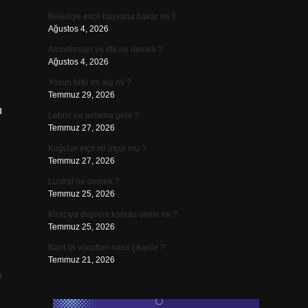
Belediye evcil hayvana bakar mı ?
Ağustos 4, 2026
Amortisman ve itfa ne demek ?
Ağustos 4, 2026
Yosun bitki mi alg mi ?
Temmuz 29, 2026
ı
Lebriz ne anlama gelir ?
Temmuz 27, 2026
Kuğular etçil mi otçul mu ?
Temmuz 27, 2026
Lustral ne demek ?
Temmuz 25, 2026
Kiracıya deprem konutu verilir mi ?
Temmuz 25, 2026
Bant izi vücuttan nasıl çıkarılır ?
Temmuz 21, 2026
p