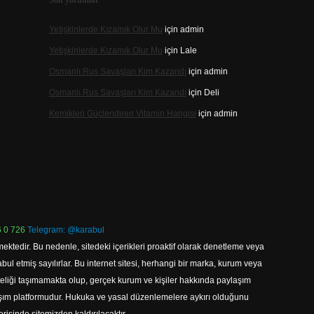
Son yorumlar
Yetişkinlerde Kızamık Olur Mu
için
admin
Yetişkinlerde Kızamık Olur Mu
için
Lale
Osmanlı Rus Savaşları Kim Kazandı
için
admin
Osmanlı Rus Savaşları Kim Kazandı
için
Deli
Kemikleri Güçlendiren Vitamin Hangisi
için
admin
 0 726
Telegram: @karabul
ektedir. Bu nedenle, sitedeki içerikleri proaktif olarak denetleme veya
 etmiş sayılırlar. Bu internet sitesi, herhangi bir marka, kurum veya
niteliği taşımamakta olup, gerçek kurum ve kişiler hakkında paylaşım
laşım platformudur. Hukuka ve yasal düzenlemelere aykırı olduğunu