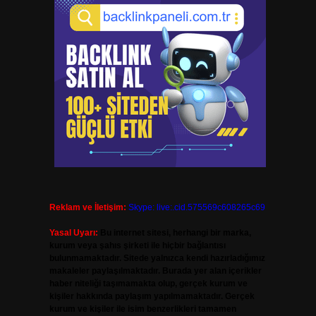
Reklam ve İletişim:
Skype: live:.cid.575569c608265c69
Yasal Uyarı:
Bu internet sitesi, herhangi bir marka,
kurum veya şahıs şirketi ile hiçbir bağlantısı
bulunmamaktadır. Sitede yalnızca kendi hazırladığımız
makaleler paylaşılmaktadır. Burada yer alan içerikler
haber niteliği taşımamakta olup, gerçek kurum ve
kişiler hakkında paylaşım yapılmamaktadır. Gerçek
kurum ve kişiler ile isim benzerlikleri tamamen