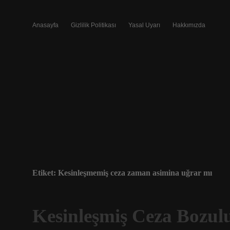
Anasayfa
Gizlilik Politikası
Yasal Uyarı
Hakkımızda
Etiket:
Kesinleşmemiş ceza zaman asimina uğrar mı
Kesinleşmiş Ceza Bozu