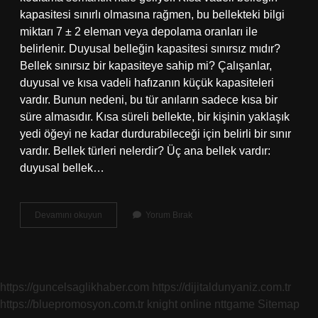
kapasitesi sınırlı olmasına rağmen, bu bellekteki bilgi
miktarı 7 ± 2 eleman veya depolama oranları ile
belirlenir. Duyusal belleğin kapasitesi sınırsız mıdır?
Bellek sınırsız bir kapasiteye sahip mi? Çalışanlar,
duyusal ve kısa vadeli hafızanın küçük kapasiteleri
vardır. Bunun nedeni, bu tür anıların sadece kısa bir
süre almasıdır. Kısa süreli bellekte, bir kişinin yaklaşık
yedi öğeyi ne kadar durdurabileceği için belirli bir sınır
vardır. Bellek türleri nelerdir? Üç ana bellek vardır:
duyusal bellek…
Hangi
Devamını okuyun
Yorum Bırak
Belleğin
Kapasitesi
Sınırlıdır
https://guncelsaglikhaber.com
https://dijitaldunyaniz.com.tr
https://bluepromosyon.com.tr
knight online
nttgame
Sitemap