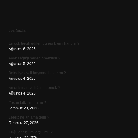
Sidebar
Son Yazılar
En çok tercih edilen güneş kremi hangisi ?
Ağustos 6, 2026
Ayak sağlığı neden önemlidir ?
Ağustos 5, 2026
Belediye evcil hayvana bakar mı ?
Ağustos 4, 2026
Amortisman ve itfa ne demek ?
Ağustos 4, 2026
Yosun bitki mi alg mi ?
Temmuz 29, 2026
Lebriz ne anlama gelir ?
Temmuz 27, 2026
Kuğular etçil mi otçul mu ?
Temmuz 27, 2026