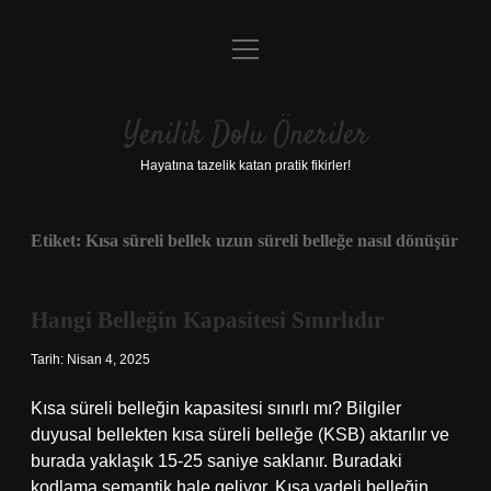
menüyü
Anasayfa
aç
Gizlilik Politikası
Yenilik Dolu Öneriler
Yasal Uyarı
Hayatına tazelik katan pratik fikirler!
Hakkımızda
Etiket:
Kısa süreli bellek uzun süreli belleğe nasıl dönüşür
Hangi Belleğin Kapasitesi Sınırlıdır
Tarih: Nisan 4, 2025
Kısa süreli belleğin kapasitesi sınırlı mı? Bilgiler
duyusal bellekten kısa süreli belleğe (KSB) aktarılır ve
burada yaklaşık 15-25 saniye saklanır. Buradaki
kodlama semantik hale geliyor. Kısa vadeli belleğin