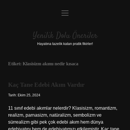
menüyü
Anasayfa
aç
Gizlilik Politikası
Yenilik Dolu Öneriler
Yasal Uyarı
Hayatına tazelik katan pratik fikirler!
Hakkımızda
Etiket:
Klasisizm akımı nedir kısaca
Kaç Tane Edebi Akım Vardır
Tarih: Ekim 25, 2024
11 sınıf edebi akımlar nelerdir? Klasisizm, romantizm,
realizm, parnasizm, natüralizm, sembolizm ve
sürrealizm gibi pek çok edebi akım hem dünya
edebiyatını hem de edebiyatımızı etkilemiştir. Kaç tane