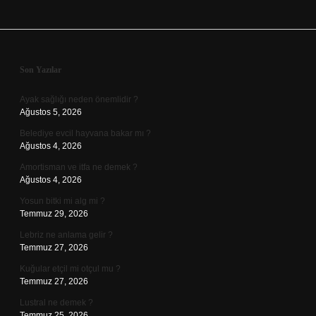
Sidebar
Son Yazılar
Ayak sağlığı neden önemlidir ?
Ağustos 5, 2026
Belediye evcil hayvana bakar mı ?
Ağustos 4, 2026
Amortisman ve itfa ne demek ?
Ağustos 4, 2026
Yosun bitki mi alg mi ?
Temmuz 29, 2026
Lebriz ne anlama gelir ?
Temmuz 27, 2026
Kuğular etçil mi otçul mu ?
Temmuz 27, 2026
Lustral ne demek ?
Temmuz 25, 2026