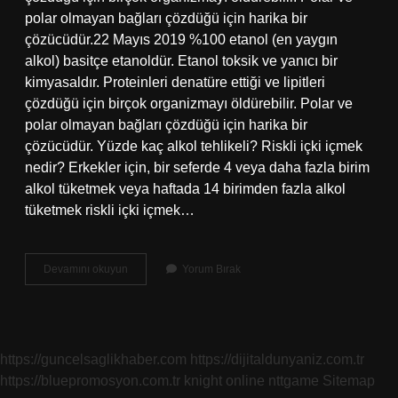
polar olmayan bağları çözdüğü için harika bir
çözücüdür.22 Mayıs 2019 %100 etanol (en yaygın
alkol) basitçe etanoldür. Etanol toksik ve yanıcı bir
kimyasaldır. Proteinleri denatüre ettiği ve lipitleri
çözdüğü için birçok organizmayı öldürebilir. Polar ve
polar olmayan bağları çözdüğü için harika bir
çözücüdür. Yüzde kaç alkol tehlikeli? Riskli içki içmek
nedir? Erkekler için, bir seferde 4 veya daha fazla birim
alkol tüketmek veya haftada 14 birimden fazla alkol
tüketmek riskli içki içmek…
100
Devamını okuyun
Yorum Bırak
Alkol
Içilir
Mi
https://guncelsaglikhaber.com
https://dijitaldunyaniz.com.tr
https://bluepromosyon.com.tr
knight online
nttgame
Sitemap