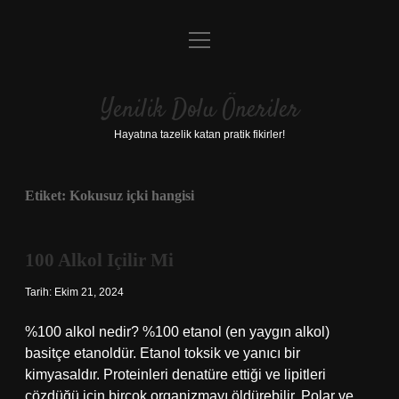
menüyü
Anasayfa
aç
Gizlilik Politikası
Yenilik Dolu Öneriler
Yasal Uyarı
Hayatına tazelik katan pratik fikirler!
Hakkımızda
Etiket:
Kokusuz içki hangisi
100 Alkol Içilir Mi
Tarih: Ekim 21, 2024
%100 alkol nedir? %100 etanol (en yaygın alkol)
basitçe etanoldür. Etanol toksik ve yanıcı bir
kimyasaldır. Proteinleri denatüre ettiği ve lipitleri
çözdüğü için birçok organizmayı öldürebilir. Polar ve