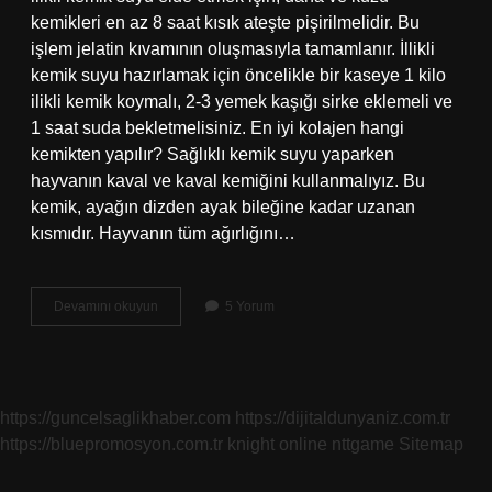
kemikleri en az 8 saat kısık ateşte pişirilmelidir. Bu
işlem jelatin kıvamının oluşmasıyla tamamlanır. İllikli
kemik suyu hazırlamak için öncelikle bir kaseye 1 kilo
ilikli kemik koymalı, 2-3 yemek kaşığı sirke eklemeli ve
1 saat suda bekletmelisiniz. En iyi kolajen hangi
kemikten yapılır? Sağlıklı kemik suyu yaparken
hayvanın kaval ve kaval kemiğini kullanmalıyız. Bu
kemik, ayağın dizden ayak bileğine kadar uzanan
kısmıdır. Hayvanın tüm ağırlığını…
Kolajen
Devamını okuyun
5 Yorum
Için
Kemik
Suyu
Nasıl
Yapılır
https://guncelsaglikhaber.com
https://dijitaldunyaniz.com.tr
https://bluepromosyon.com.tr
knight online
nttgame
Sitemap