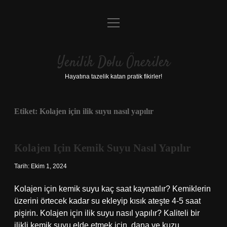
menüyü
Anasayfa
aç
Gizlilik Politikası
Yenilik Dolu Öneriler
Yasal Uyarı
Hayatına tazelik katan pratik fikirler!
Hakkımızda
Etiket:
Kolajen için ilik suyu nasıl yapılır
Kolajen Için Kemik Suyu Nasıl Yapılır
Tarih: Ekim 1, 2024
Kolajen için kemik suyu kaç saat kaynatılır? Kemiklerin
üzerini örtecek kadar su ekleyip kısık ateşte 4-5 saat
pişirin. Kolajen için ilik suyu nasıl yapılır? Kaliteli bir
ilikli kemik suyu elde etmek için, dana ve kuzu