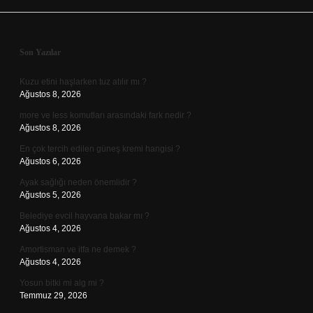
Sidebar
Son Yazılar
Kuzu etini haşlarken tuz atılır mı ?
Ağustos 8, 2026
more ve less komutları arasındaki fark nedir ?
Ağustos 8, 2026
En çok tercih edilen güneş kremi hangisi ?
Ağustos 6, 2026
Ayak sağlığı neden önemlidir ?
Ağustos 5, 2026
Belediye evcil hayvana bakar mı ?
Ağustos 4, 2026
Amortisman ve itfa ne demek ?
Ağustos 4, 2026
Yosun bitki mi alg mi ?
Temmuz 29, 2026