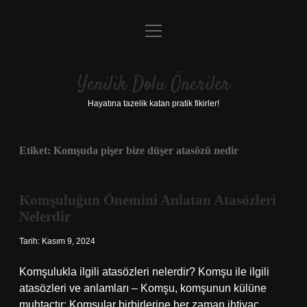
menüyü
Anasayfa
aç
Gizlilik Politikası
Yenilik Dolu Öneriler
Yasal Uyarı
Hayatına tazelik katan pratik fikirler!
Hakkımızda
Etiket:
Komşuda pişer bize düşer atasözü nedir
Komşuluğun Önemini Anlatan Atasözleri
Nelerdir
Tarih: Kasım 9, 2024
Komşulukla ilgili atasözleri nelerdir? Komşu ile ilgili
atasözleri ve anlamları – Komşu, komşunun külüne
muhtaçtır: Komşular birbirlerine her zaman ihtiyaç