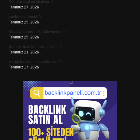
Kuğular etçil mi otçul mu ?
Temmuz 27, 2026
Lustral ne demek ?
Temmuz 25, 2026
Kiracıya deprem konutu verilir mi ?
Temmuz 25, 2026
Bant izi vücuttan nasıl çıkarılır ?
Temmuz 21, 2026
Hangi hayvan insana benzer ?
Temmuz 17, 2026