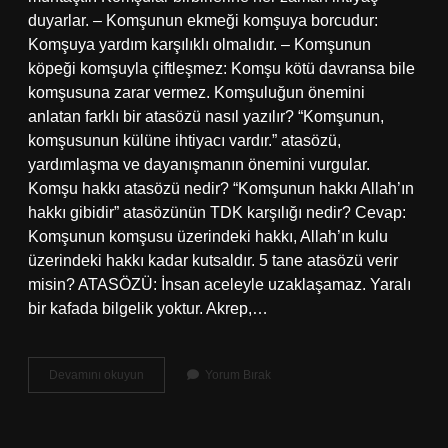
duyarlar. – Komşunun ekmeği komşuya borcudur:
Komşuya yardım karşılıklı olmalıdır. – Komşunun
köpeği komşuyla çiftleşmez: Komşu kötü davransa bile
komşusuna zarar vermez. Komşuluğun önemini
anlatan farklı bir atasözü nasıl yazılır? “Komşunun,
komşusunun külüne ihtiyacı vardır.” atasözü,
yardımlaşma ve dayanışmanın önemini vurgular.
Komşu hakkı atasözü nedir? “Komşunun hakkı Allah’ın
hakkı gibidir” atasözünün TDK karşılığı nedir? Cevap:
Komşunun komşusu üzerindeki hakkı, Allah’ın kulu
üzerindeki hakkı kadar kutsaldır. 5 tane atasözü verir
misin? ATASÖZÜ: İnsan aceleyle uzaklaşamaz. Yaralı
bir kafada bilgelik yoktur. Akrep,…
Komşuluğun
Devamını okuyun
Yorum Bırak
Önemini
Anlatan
Atasözleri
Nelerdir