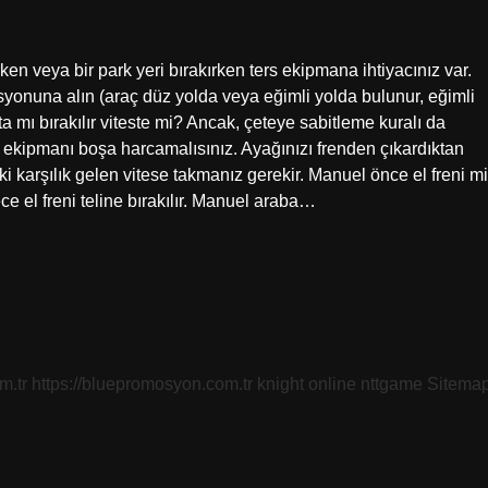
ken veya bir park yeri bırakırken ters ekipmana ihtiyacınız var.
isyonuna alın (araç düz yolda veya eğimli yolda bulunur, eğimli
şta mı bırakılır viteste mi? Ancak, çeteye sabitleme kuralı da
ve ekipmanı boşa harcamalısınız. Ayağınızı frenden çıkardıktan
karşılık gelen vitese takmanız gerekir. Manuel önce el freni mi
ce el freni teline bırakılır. Manuel araba…
m.tr
https://bluepromosyon.com.tr
knight online
nttgame
Sitema