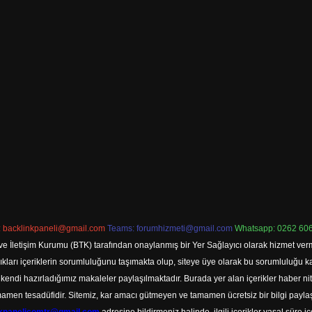
:
backlinkpaneli@gmail.com
Teams:
forumhizmeti@gmail.com
Whatsapp: 0262 606
ve İletişim Kurumu (BTK) tarafından onaylanmış bir Yer Sağlayıcı olarak hizmet verm
rı içeriklerin sorumluluğunu taşımakta olup, siteye üye olarak bu sorumluluğu kabul
a kendi hazırladığımız makaleler paylaşılmaktadır. Burada yer alan içerikler haber 
tamamen tesadüfidir. Sitemiz, kar amacı gütmeyen ve tamamen ücretsiz bir bilgi pay