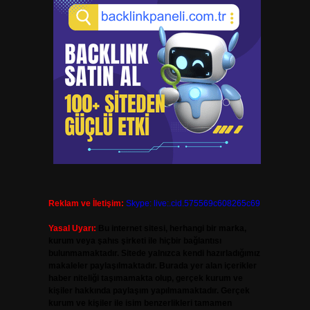
Reklam ve İletişim:
Skype: live:.cid.575569c608265c69
Yasal Uyarı:
Bu internet sitesi, herhangi bir marka,
kurum veya şahıs şirketi ile hiçbir bağlantısı
bulunmamaktadır. Sitede yalnızca kendi hazırladığımız
makaleler paylaşılmaktadır. Burada yer alan içerikler
haber niteliği taşımamakta olup, gerçek kurum ve
kişiler hakkında paylaşım yapılmamaktadır. Gerçek
kurum ve kişiler ile isim benzerlikleri tamamen