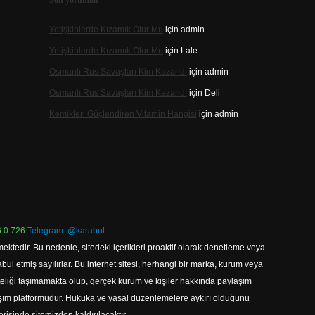
Son yorumlar
Yetişkinlerde Kızamık Olur Mu
için
admin
Yetişkinlerde Kızamık Olur Mu
için
Lale
Osmanlı Rus Savaşları Kim Kazandı
için
admin
Osmanlı Rus Savaşları Kim Kazandı
için
Deli
Kemikleri Güçlendiren Vitamin Hangisi
için
admin
 0 726
Telegram: @karabul
ektedir. Bu nedenle, sitedeki içerikleri proaktif olarak denetleme veya
 etmiş sayılırlar. Bu internet sitesi, herhangi bir marka, kurum veya
niteliği taşımamakta olup, gerçek kurum ve kişiler hakkında paylaşım
laşım platformudur. Hukuka ve yasal düzenlemelere aykırı olduğunu