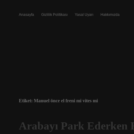
Anasayfa
Gizlilik Politikası
Yasal Uyarı
Hakkımızda
Etiket:
Manuel önce el freni mi vites mi
Arabayı Park Ederken H