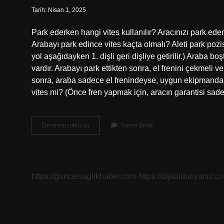
Tarih: Nisan 1, 2025
Park ederken hangi vites kullanılır? Aracınızı park eder
Arabayı park edince vites kaçta olmalı? Aleti park poz
yol aşağıdayken 1. dişli geri dişliye getirilir.) Araba bo
vardır. Arabayı park ettikten sonra, el frenini çekmeli 
sonra, araba sadece el frenindeyse, uygun ekipmandaki 
vites mi? (Önce fren yapmak için, aracın garantisi sade
Arabayı
Devamını okuyun
Yorum Bırak
Park
Ederken
Hangi
Vites
https://guncelsaglikhaber.com
https://dijitaldunyaniz.co