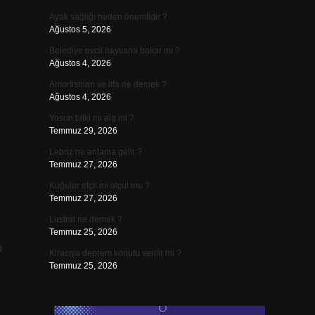
Ayak sağlığı neden önemlidir ?
Ağustos 5, 2026
Belediye evcil hayvana bakar mı ?
Ağustos 4, 2026
Amortisman ve itfa ne demek ?
Ağustos 4, 2026
Yosun bitki mi alg mi ?
Temmuz 29, 2026
Lebriz ne anlama gelir ?
Temmuz 27, 2026
Kuğular etçil mi otçul mu ?
Temmuz 27, 2026
Lustral ne demek ?
Temmuz 25, 2026
p
Kiracıya deprem konutu verilir mi ?
Temmuz 25, 2026