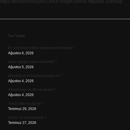
https://bluepromosyon.com.tr
knight online
nttgame
Sitemap
Sidebar
Son Yazılar
En çok tercih edilen güneş kremi hangisi ?
Ağustos 6, 2026
Ayak sağlığı neden önemlidir ?
Ağustos 5, 2026
Belediye evcil hayvana bakar mı ?
Ağustos 4, 2026
Amortisman ve itfa ne demek ?
Ağustos 4, 2026
Yosun bitki mi alg mi ?
Temmuz 29, 2026
Lebriz ne anlama gelir ?
Temmuz 27, 2026