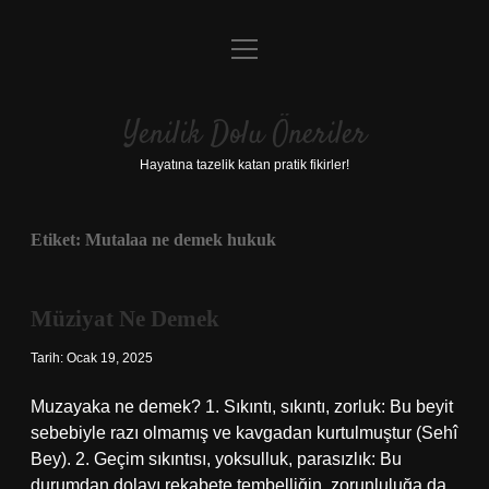
menüyü
Anasayfa
aç
Gizlilik Politikası
Yenilik Dolu Öneriler
Yasal Uyarı
Hayatına tazelik katan pratik fikirler!
Hakkımızda
Etiket:
Mutalaa ne demek hukuk
Müziyat Ne Demek
Tarih: Ocak 19, 2025
Muzayaka ne demek? 1. Sıkıntı, sıkıntı, zorluk: Bu beyit
sebebiyle razı olmamış ve kavgadan kurtulmuştur (Sehî
Bey). 2. Geçim sıkıntısı, yoksulluk, parasızlık: Bu
durumdan dolayı rekabete tembelliğin, zorunluluğa da