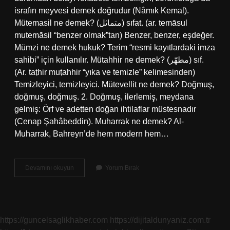
israfın meyvesi demek doğrudur (Nâmık Kemal).
Mütemasil ne demek? (ﻣﺘﻤﺎﺛﻞ) sıfat. (ar. temāѕul
mutemāѕil “benzer olmak”tan) Benzer, benzer, eşdeğer.
Mümzi ne demek hukuk? Terim “resmi kayıtlardaki imza
sahibi” için kullanılır. Mütahhir ne demek? (ﻣﻄﻬّﺮ) sıf.
(Ar. taṭhіr muṭahhir “yıka ve temizle” kelimesinden)
Temizleyici, temizleyici. Mütevellit ne demek? Doğmuş,
doğmuş, doğmuş. 2. Doğmuş, ilerlemiş, meydana
gelmiş: Örf ve adetten doğan ihtilaflar müstesnadır
(Cenap Şahâbeddin). Muharrak ne demek? Al-
Muharrak, Bahreyn’de hem modern hem…
Müziyat
Devamını okuyun
Yorum Bırak
Ne
Demek
https://guncelsaglikhaber.com
https://dijitaldunyaniz.com.tr