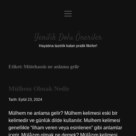
menüyü
Anasayfa
aç
Gizlilik Politikası
Yenilik Dolu Öneriler
Yasal Uyarı
Hayatına tazelik katan pratik fikirler!
Hakkımızda
Etiket:
Mütehassis ne anlama gelir
Mülhem Olmak Nedir
Tarih: Eylül 23, 2024
Mülhem ne anlama gelir? Mülhem kelimesi eski bir
kelimedir ve günlük dilde kullanılır. Mulhem kelimesi
genellikle “ilham veren veya esinlenen” gibi anlamlar
içerir. Mülâzım olmak ne demek? Mülâzım kelimesi