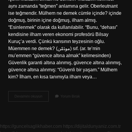
aynı zamanda “teğmen” anlamına gelir. Oberleutnant
ise teğmendir. Mülhem ne demek cümle içinde? içinde
doğmuş, birinin içine doğmuş, ilham almış.
“Esinlenmek” olarak da kullanılabilir. “Bunu, “dehası”
kendisine ilham veren ekonomi profesörü Bilsay
Kuruç’a verdi. Çünkü karısının teyzesinin oğlu.
Müemmen ne demek? (ﻣﻮﺌﻣّﻦ) sıf. (ar. te’mіn
mu’emmen “güvence altına almak” kelimesinden)
Güvenlik garanti altına alınmış, güvence altına alınmış,
güvence altına alınmış: “Güvenli bir yaşam.” Mülhem
kim? İlham, en kısa tanımıyla ilham veya…
Mülhem
Devamını okuyun
Yorum Bırak
Olmak
Nedir
https://guncelsaglikhaber.com
https://dijitaldunyaniz.com.tr