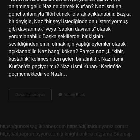
anlamına gelir. Naz ne demek Kur’an? Naz ismi en
genel anlamıyla “flört etmek” olarak açıklanabilir. Başka
bir deyişle, Naz “bir şeyi istediğinde onu istemiyormuş
gibi davranmak” veya “sapkın davranış” olarak
yorumlanabilir. Başka şekillerde, bir kişinin
sevildiğinden emin olmak için yaptığı eylemler olarak
açıklanabilir. Naz hangi köken? Farsça nāz ناز “kibir,
küstahlık” kelimesinden gelen bir alıntıdır. Nazlı ismi
Kur’an’da geçiyor mu? Nazlı ismi Kuran-ı Kerim’de
geçmemektedir ve Nazlı…
Naz
Devamını okuyun
Yorum Bırak
Ne
Demek
Ne
Demek
https://guncelsaglikhaber.com
https://dijitaldunyaniz.com.tr
https://bluepromosyon.com.tr
knight online
nttgame
Sitemap