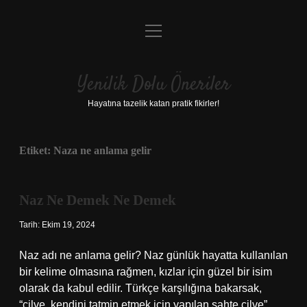
menüyü
Anasayfa
aç
Gizlilik Politikası
Yenilik Dolu Öneriler
Yasal Uyarı
Hayatına tazelik katan pratik fikirler!
Hakkımızda
Etiket:
Naza ne anlama gelir
Naz Ne Demek Ne Demek
Tarih: Ekim 19, 2024
Naz adı ne anlama gelir? Naz günlük hayatta kullanılan
bir kelime olmasına rağmen, kızlar için güzel bir isim
olarak da kabul edilir. Türkçe karşılığına bakarsak,
“cilve, kendini tatmin etmek için yapılan sahte cilve”