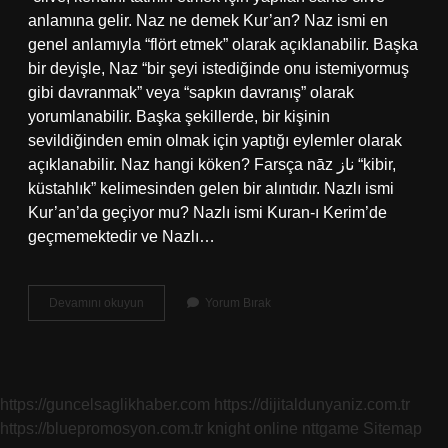
anlamına gelir. Naz ne demek Kur’an? Naz ismi en
genel anlamıyla “flört etmek” olarak açıklanabilir. Başka
bir deyişle, Naz “bir şeyi istediğinde onu istemiyormuş
gibi davranmak” veya “sapkın davranış” olarak
yorumlanabilir. Başka şekillerde, bir kişinin
sevildiğinden emin olmak için yaptığı eylemler olarak
açıklanabilir. Naz hangi köken? Farsça nāz ناز “kibir,
küstahlık” kelimesinden gelen bir alıntıdır. Nazlı ismi
Kur’an’da geçiyor mu? Nazlı ismi Kuran-ı Kerim’de
geçmemektedir ve Nazlı…
Naz
Devamını okuyun
Yorum Bırak
Ne
Demek
Ne
Demek
https://guncelsaglikhaber.com
https://dijitaldunyaniz.com.tr
https://bluepromosyon.com.tr
knight online
nttgame
Sitemap