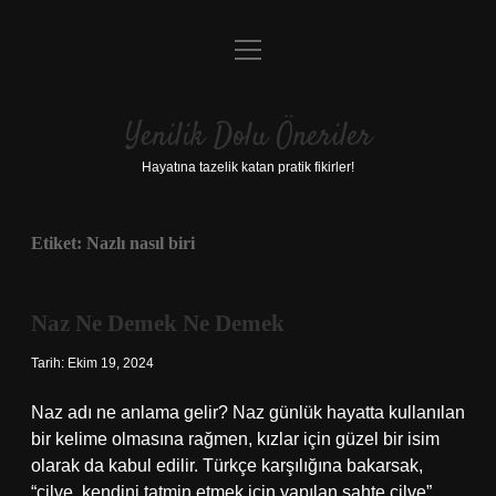
menüyü
Anasayfa
aç
Gizlilik Politikası
Yenilik Dolu Öneriler
Yasal Uyarı
Hayatına tazelik katan pratik fikirler!
Hakkımızda
Etiket:
Nazlı nasıl biri
Naz Ne Demek Ne Demek
Tarih: Ekim 19, 2024
Naz adı ne anlama gelir? Naz günlük hayatta kullanılan
bir kelime olmasına rağmen, kızlar için güzel bir isim
olarak da kabul edilir. Türkçe karşılığına bakarsak,
“cilve, kendini tatmin etmek için yapılan sahte cilve”