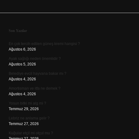
Sidebar
Son Yazılar
En çok tercih edilen güneş kremi hangisi ?
Ağustos 6, 2026
Ayak sağlığı neden önemlidir ?
Ağustos 5, 2026
Belediye evcil hayvana bakar mı ?
Ağustos 4, 2026
Amortisman ve itfa ne demek ?
Ağustos 4, 2026
Yosun bitki mi alg mi ?
Temmuz 29, 2026
Lebriz ne anlama gelir ?
Temmuz 27, 2026
Kuğular etçil mi otçul mu ?
Temmuz 27, 2026