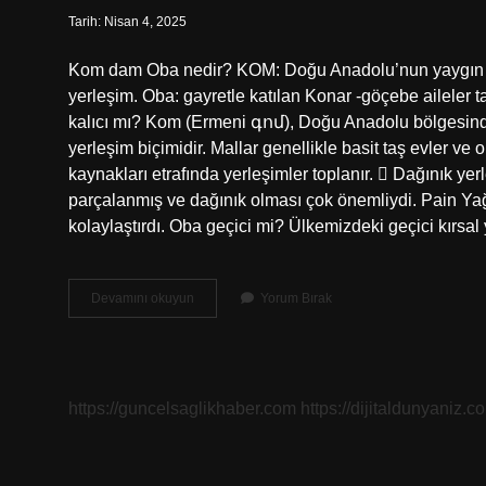
Tarih: Nisan 4, 2025
Kom dam Oba nedir? KOM: Doğu Anadolu’nun yaygın olduğ
yerleşim. Oba: gayretle katılan Konar -göçebe aileler t
kalıcı mı? Kom (Ermeni գոմ), Doğu Anadolu bölgesindeki
yerleşim biçimidir. Mallar genellikle basit taş evler ve
kaynakları etrafında yerleşimler toplanır.  Dağınık yer
parçalanmış ve dağınık olması çok önemliydi. Pain Yağ
kolaylaştırdı. Oba geçici mi? Ülkemizdeki geçici kırsal
Kom
Devamını okuyun
Yorum Bırak
Oba
Nedir
https://guncelsaglikhaber.com
https://dijitaldunyaniz.co