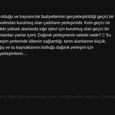
u ve hayvancılık faaliyetlerinin gerçekleştirildiği geçici bir
arafından kurulmuş olan çadırların yerleşimidir. Kom geçici mi
 yüksek alanlarda sığır işlevi için kurulmuş olan geçici bir
 onlardan yanlar içerir. Dağınık yerleşmenin sebebi nedir?  Su
leşim yerlerinde ülkenin sağlamlığı, tarım alanlarının küçük,
ış ve su kaynaklarının bolluğu dağınık yerleşim için
 yerleşimlerin…
m.tr
https://bluepromosyon.com.tr
knight online
nttgame
Sitema