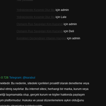
Son yorumlar
Yetişkinlerde Kızamık Olur Mu
için
admin
Yetişkinlerde Kızamık Olur Mu
için
Lale
Osmanlı Rus Savaşları Kim Kazandı
için
admin
Osmanlı Rus Savaşları Kim Kazandı
için
Deli
Kemikleri Güçlendiren Vitamin Hangisi
için
admin
 0 726
Telegram: @karabul
ektedir. Bu nedenle, sitedeki içerikleri proaktif olarak denetleme veya
 etmiş sayılırlar. Bu internet sitesi, herhangi bir marka, kurum veya
niteliği taşımamakta olup, gerçek kurum ve kişiler hakkında paylaşım
laşım platformudur. Hukuka ve yasal düzenlemelere aykırı olduğunu