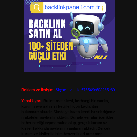
Reklam ve İletişim:
Skype: live:.cid.575569c608265c69
Yasal Uyarı:
Bu internet sitesi, herhangi bir marka,
kurum veya şahıs şirketi ile hiçbir bağlantısı
bulunmamaktadır. Sitede yalnızca kendi hazırladığımız
makaleler paylaşılmaktadır. Burada yer alan içerikler
haber niteliği taşımamakta olup, gerçek kurum ve
kişiler hakkında paylaşım yapılmamaktadır. Gerçek
kurum ve kişiler ile isim benzerlikleri tamamen