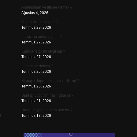
Amortisman ve itfa ne demek ?
Ağustos 4, 2026
Yosun bitki mi alg mi ?
Temmuz 29, 2026
Lebriz ne anlama gelir ?
Temmuz 27, 2026
Kuğular etçil mi otçul mu ?
Temmuz 27, 2026
Lustral ne demek ?
Temmuz 25, 2026
Kiracıya deprem konutu verilir mi ?
Temmuz 25, 2026
Bant izi vücuttan nasıl çıkarılır ?
Temmuz 21, 2026
Hangi hayvan insana benzer ?
p
Temmuz 17, 2026