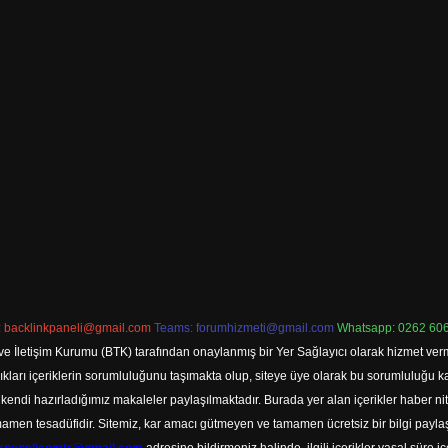
:
backlinkpaneli@gmail.com
Teams:
forumhizmeti@gmail.com
Whatsapp: 0262 606
ve İletişim Kurumu (BTK) tarafından onaylanmış bir Yer Sağlayıcı olarak hizmet verm
rı içeriklerin sorumluluğunu taşımakta olup, siteye üye olarak bu sorumluluğu kabul
a kendi hazırladığımız makaleler paylaşılmaktadır. Burada yer alan içerikler haber 
tamamen tesadüfidir. Sitemiz, kar amacı gütmeyen ve tamamen ücretsiz bir bilgi pay