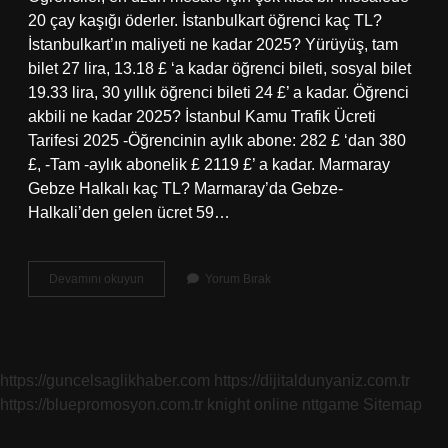
20 çay kaşığı öderler. İstanbulkart öğrenci kaç TL?
İstanbulkart’ın maliyeti ne kadar 2025? Yürüyüş, tam
bilet 27 lira, 13.18 £ ‘a kadar öğrenci bileti, sosyal bilet
19.33 lira, 30 yıllık öğrenci bileti 24 £’ a kadar. Öğrenci
akbili ne kadar 2025? İstanbul Kamu Trafik Ücreti
Tarifesi 2025 -Öğrencinin aylık abone: 282 £ ‘dan 380
£, -Tam -aylık abonelik £ 2119 £’ a kadar. Marmaray
Gebze Halkalı kaç TL? Marmaray’da Gebze-
Halkali’den gelen ücret 59…
Marmaray
Devamını okuyun
Yorum Bırak
Öğrenci
Ücreti
Ne
Kadar
https://guncelsaglikhaber.com
https://dijitaldunyaniz.com.tr
https://bluepromosyon.com.tr
knight online
nttgame
Sitemap