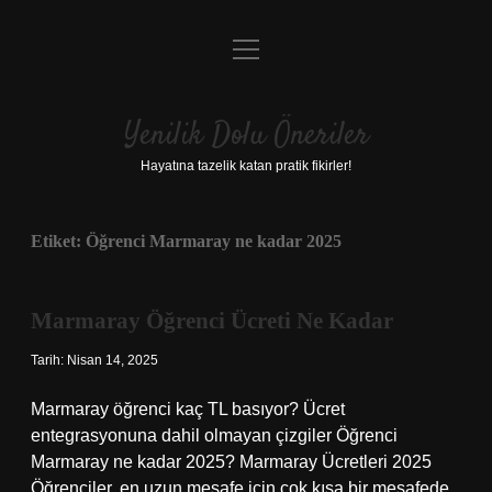
menüyü
Anasayfa
aç
Gizlilik Politikası
Yenilik Dolu Öneriler
Yasal Uyarı
Hayatına tazelik katan pratik fikirler!
Hakkımızda
Etiket:
Öğrenci Marmaray ne kadar 2025
Marmaray Öğrenci Ücreti Ne Kadar
Tarih: Nisan 14, 2025
Marmaray öğrenci kaç TL basıyor? Ücret
entegrasyonuna dahil olmayan çizgiler Öğrenci
Marmaray ne kadar 2025? Marmaray Ücretleri 2025
Öğrenciler, en uzun mesafe için çok kısa bir mesafede