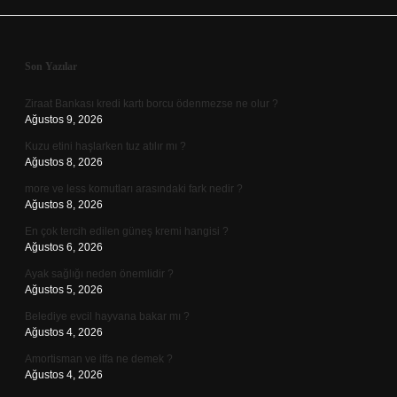
Sidebar
Son Yazılar
Ziraat Bankası kredi kartı borcu ödenmezse ne olur ?
Ağustos 9, 2026
Kuzu etini haşlarken tuz atılır mı ?
Ağustos 8, 2026
more ve less komutları arasındaki fark nedir ?
Ağustos 8, 2026
En çok tercih edilen güneş kremi hangisi ?
Ağustos 6, 2026
Ayak sağlığı neden önemlidir ?
Ağustos 5, 2026
Belediye evcil hayvana bakar mı ?
Ağustos 4, 2026
Amortisman ve itfa ne demek ?
Ağustos 4, 2026