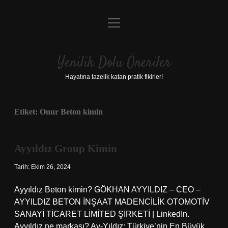
menüyü
Anasayfa
aç
Gizlilik Politikası
Yenilik Dolu Öneriler
Yasal Uyarı
Hayatına tazelik katan pratik fikirler!
Hakkımızda
Etiket:
Onur Beton kimin
Ayyıldız Group Kimin
Tarih: Ekim 26, 2024
Ayyıldız Beton kimin? GÖKHAN AYYILDIZ – CEO –
AYYILDIZ BETON İNŞAAT MADENCİLİK OTOMOTİV
SANAYİ TİCARET LİMİTED ŞİRKETİ | LinkedIn.
Ayyıldız ne markası? Ay-Yıldız: Türkiye’nin En Büyük