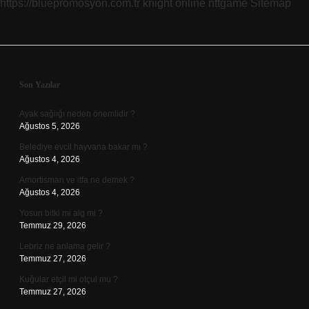
https://bluepromosyon.com.tr
knight online
nttgame
Sitemap
Sidebar
Son Yazılar
Ayak sağlığı neden önemlidir ?
Ağustos 5, 2026
Belediye evcil hayvana bakar mı ?
Ağustos 4, 2026
Amortisman ve itfa ne demek ?
Ağustos 4, 2026
Yosun bitki mi alg mi ?
Temmuz 29, 2026
Lebriz ne anlama gelir ?
Temmuz 27, 2026
Kuğular etçil mi otçul mu ?
Temmuz 27, 2026