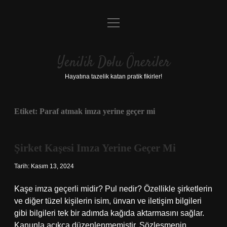
menüyü
Anasayfa
aç
Gizlilik Politikası
Yenilik Dolu Öneriler
Yasal Uyarı
Hayatına tazelik katan pratik fikirler!
Hakkımızda
Etiket:
Paraf atmak imza yerine geçer mi
Şirket Kaşesi Imza Yerine Geçer Mi
Tarih: Kasım 13, 2024
Kaşe imza geçerli midir? Pul nedir? Özellikle şirketlerin
ve diğer tüzel kişilerin isim, ünvan ve iletişim bilgileri
gibi bilgileri tek bir adımda kağıda aktarmasını sağlar.
Kanunla açıkça düzenlenmemiştir. Sözleşmenin