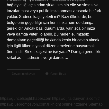
bağlayıcılığı açısından şirket isminin elle yazılması ve
imzalanması veya pul ile imzalanması arasında bir fark
yoktur. Sadece kaşe yeterli mi? Bazı ülkelerde, belirli
belgelerin geçerliliği için hem imza hem de damga
gereklidir. Ancak bazı durumlarda, yalnızca bir imza
veya damga yeterli olabilir. Bu nedenle, imzasız
damgaların geçerliliği hakkında kesin bir cevap almak
için ilgili ülkenin yasal düzenlemelerine başvurmak
önemlidir. Şirket kaşesi ne işe yarar? Damga genellikle
şirket adını, adresini, vergi dairesi…
Şirket
Devamını okuyun
Yorum Bırak
Kaşesi
Imza
Yerine
Geçer
Mi
https://guncelsaglikhaber.com
https://dijitaldunyaniz.com.tr
https://bluepromosyon.com.tr
knight online
nttgame
Sitemap