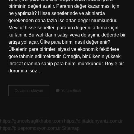
biriminin değeri azalır. Paranın değer kazanması için
ne yapılmalı? Hisse senetlerinde ve altınlarda
gerekenden daha fazla ise artan değer mümkündür.
Mevcut hisse senetleri paranın değerini artırmak için
kullanılır. Bu varlıkların satışı veya dolaşımı, değerde bir
artışa yol açar. Ülke para birimi nasıl değerlenir?
Ülkelerin para birimleri siyasi ve ekonomik faktörlere
göre tahmin edilmektedir. Örneğin, bir ülkenin yüksek
ihracat oranına sahip para birimi mümkündür. Böyle bir
durumda, söz…
Bir
Devamını okuyun
Yorum Bırak
Ülkenin
Parası
Nasıl
Değer
Kazanır
https://guncelsaglikhaber.com
https://dijitaldunyaniz.com.tr
https://bluepromosyon.com.tr
Sitemap