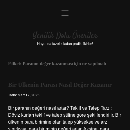
menüyü
Anasayfa
aç
Gizlilik Politikası
Yenilik Dolu Öneriler
Yasal Uyarı
Hayatına tazelik katan pratik fikirler!
Hakkımızda
Etiket:
Paranın değer kazanması için ne yapılmalı
Bir Ülkenin Parası Nasıl Değer Kazanır
Tarih: Mart 17, 2025
Bir paranın değeri nasıl artar? Teklif ve Talep Tarzı:
Döviz kurları teklif ve talep stiline göre şekillendirilir. Bir
ülkenin para birimine olan talep yüksekse ve arz
sınırlıysa, para biriminin değeri artar. Aksine, para