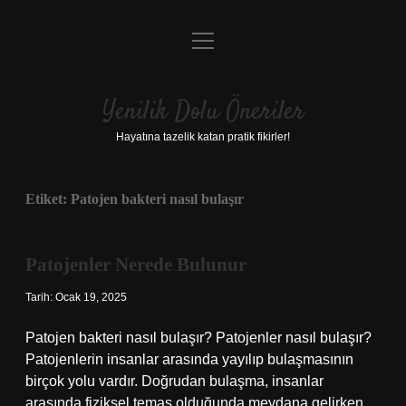
menüyü
Anasayfa
aç
Gizlilik Politikası
Yenilik Dolu Öneriler
Yasal Uyarı
Hayatına tazelik katan pratik fikirler!
Hakkımızda
Etiket:
Patojen bakteri nasıl bulaşır
Patojenler Nerede Bulunur
Tarih: Ocak 19, 2025
Patojen bakteri nasıl bulaşır? Patojenler nasıl bulaşır?
Patojenlerin insanlar arasında yayılıp bulaşmasının
birçok yolu vardır. Doğrudan bulaşma, insanlar
arasında fiziksel temas olduğunda meydana gelirken,