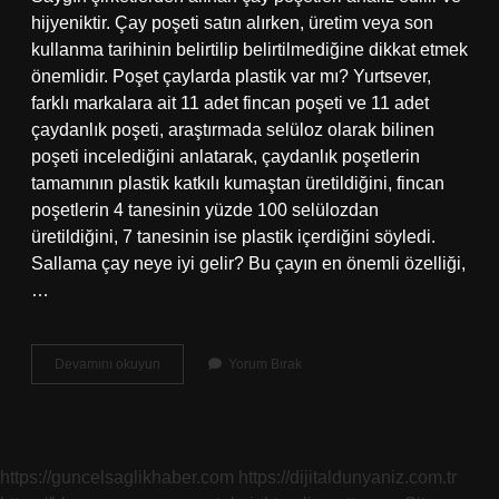
hijyeniktir. Çay poşeti satın alırken, üretim veya son
kullanma tarihinin belirtilip belirtilmediğine dikkat etmek
önemlidir. Poşet çaylarda plastik var mı? Yurtsever,
farklı markalara ait 11 adet fincan poşeti ve 11 adet
çaydanlık poşeti, araştırmada selüloz olarak bilinen
poşeti incelediğini anlatarak, çaydanlık poşetlerin
tamamının plastik katkılı kumaştan üretildiğini, fincan
poşetlerin 4 tanesinin yüzde 100 selülozdan
üretildiğini, 7 tanesinin ise plastik içerdiğini söyledi.
Sallama çay neye iyi gelir? Bu çayın en önemli özelliği,
…
Sallama
Devamını okuyun
Yorum Bırak
Çay
Sağlıklı
Mı
https://guncelsaglikhaber.com
https://dijitaldunyaniz.com.tr