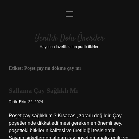
menüyü
Anasayfa
aç
Gizlilik Politikası
Yenilik Dolu Öneriler
Yasal Uyarı
Hayatına tazelik katan pratik fikirler!
Hakkımızda
Etiket:
Poşet çay mı dökme çay mı
Sallama Çay Sağlıklı Mı
Tarih: Ekim 22, 2024
Poşet çay sağlıklı mı? Kısacası, zararlı değildir. Çay
poşetlerinde dikkat edilmesi gereken en önemli şey,
poşetteki bitkilerin kalitesi ve üretildiği tesislerdir.
Saygın şirketlerden alınan çay poşetleri analiz edilir ve