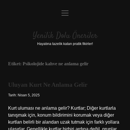
menüyü
Anasayfa
aç
Gizlilik Politikası
Yenilik Dolu Öneriler
Yasal Uyarı
Hayatına tazelik katan pratik fikirler!
Hakkımızda
Etiket:
Psikolojide kahve ne anlama gelir
Uluyan Kurt Ne Anlama Gelir
Tarih: Nisan 5, 2025
Kurt uluması ne anlama gelir? Kurtlar; Diğer kurtlarla
tanışmak için, konum bildirimini korumak veya diğer
kurtları belirli bir alandan uzak tutmak için farklı yollara
ulaşırlar. Genellikle kurtlar birbiri ardına değil, gruplar