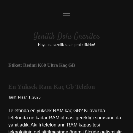
menüyü
Anasayfa
aç
Gizlilik Politikası
Yenilik Dolu Öneriler
Yasal Uyarı
Hayatına tazelik katan pratik fikirler!
Hakkımızda
Etiket:
Redmi K60 Ultra Kaç GB
En Yüksek Ram Kaç Gb Telefon
Tarih: Nisan 1, 2025
Telefonda en yüksek RAM kaç GB? Kılavuzda
telefonda ne kadar RAM olması gerektiği sorusunu da
yanıtladık. Akıllı telefonların RAM kapasitesi
teknolojinin geliştirilmesinde önemli ölçüde gelişmiştir.