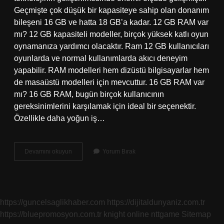
Geçmişte çok düşük bir kapasiteye sahip olan donanım
bileşeni 16 GB ve hatta 18 GB’a kadar. 12 GB RAM var
mı? 12 GB kapasiteli modeller, birçok yüksek katlı oyun
oynamanıza yardımcı olacaktır. Ram 12 GB kullanıcıları
oyunlarda ve normal kullanımlarda akıcı deneyim
yapabilir. RAM modelleri hem dizüstü bilgisayarlar hem
de masaüstü modelleri için mevcuttur. 16 GB RAM var
mı? 16 GB RAM, bugün birçok kullanıcının
gereksinimlerini karşılamak için ideal bir seçenektir.
Özellikle daha yoğun iş…
En
Devamını okuyun
Yorum Bırak
Yüksek
Ram
Kaç
Gb
Telefon
https://guncelsaglikhaber.com
https://dijitaldunyaniz.com.tr
https://bluepromosyon.com.tr
knight online
nttgame
Sitemap