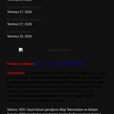
Lebriz ne anlama gelir ?
Temmuz 27, 2026
Kuğular etçil mi otçul mu ?
Temmuz 27, 2026
Lustral ne demek ?
Temmuz 25, 2026
Reklam ve İletişim:
Skype: live:.cid.575569c608265c69
Yasal Uyarı:
Bu internet sitesi, herhangi bir marka, kurum veya şahıs
şirketi ile hiçbir bağlantısı bulunmamaktadır. Sitede yalnızca kendi
hazırladığımız makaleler paylaşılmaktadır. Burada yer alan içerikler
haber niteliği taşımamakta olup, gerçek kurum ve kişiler hakkında
paylaşım yapılmamaktadır. Gerçek kurum ve kişiler ile isim
benzerlikleri tamamen tesadüfidir. Sitemizdeki bilgiler taslak
halindedir ve tavsiye niteliği taşımazlar.
Sitemiz, 5651 Sayılı Kanun gereğince Bilgi Teknolojileri ve İletişim