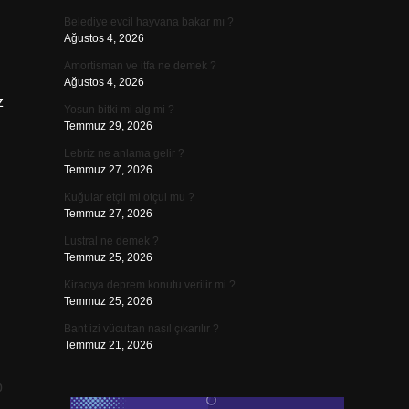
Belediye evcil hayvana bakar mı ?
Ağustos 4, 2026
Amortisman ve itfa ne demek ?
Ağustos 4, 2026
z
Yosun bitki mi alg mi ?
Temmuz 29, 2026
Lebriz ne anlama gelir ?
Temmuz 27, 2026
Kuğular etçil mi otçul mu ?
Temmuz 27, 2026
Lustral ne demek ?
Temmuz 25, 2026
Kiracıya deprem konutu verilir mi ?
Temmuz 25, 2026
Bant izi vücuttan nasıl çıkarılır ?
Temmuz 21, 2026
p