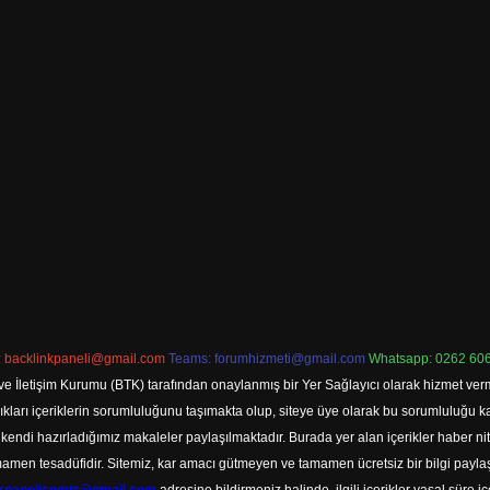
:
backlinkpaneli@gmail.com
Teams:
forumhizmeti@gmail.com
Whatsapp: 0262 606
ve İletişim Kurumu (BTK) tarafından onaylanmış bir Yer Sağlayıcı olarak hizmet verm
rı içeriklerin sorumluluğunu taşımakta olup, siteye üye olarak bu sorumluluğu kabul
a kendi hazırladığımız makaleler paylaşılmaktadır. Burada yer alan içerikler haber 
tamamen tesadüfidir. Sitemiz, kar amacı gütmeyen ve tamamen ücretsiz bir bilgi pay