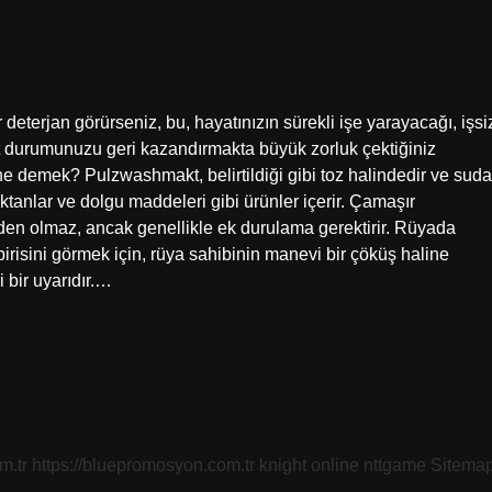
eterjan görürseniz, bu, hayatınızın sürekli işe yarayacağı, işsi
t durumunuzu geri kazandırmakta büyük zorluk çektiğiniz
ne demek? Pulzwashmakt, belirtildiği gibi toz halindedir ve suda
ktanlar ve dolgu maddeleri gibi ürünler içerir. Çamaşır
den olmaz, ancak genellikle ek durulama gerektirir. Rüyada
risini görmek için, rüya sahibinin manevi bir çöküş haline
i bir uyarıdır.…
m.tr
https://bluepromosyon.com.tr
knight online
nttgame
Sitema