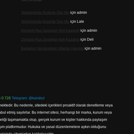
Son yorumlar
Yetişkinlerde Kızamık Olur Mu
için
admin
Yetişkinlerde Kızamık Olur Mu
için
Lale
Osmanlı Rus Savaşları Kim Kazandı
için
admin
Osmanlı Rus Savaşları Kim Kazandı
için
Deli
Kemikleri Güçlendiren Vitamin Hangisi
için
admin
 0 726
Telegram: @karabul
ektedir. Bu nedenle, sitedeki içerikleri proaktif olarak denetleme veya
 etmiş sayılırlar. Bu internet sitesi, herhangi bir marka, kurum veya
niteliği taşımamakta olup, gerçek kurum ve kişiler hakkında paylaşım
laşım platformudur. Hukuka ve yasal düzenlemelere aykırı olduğunu