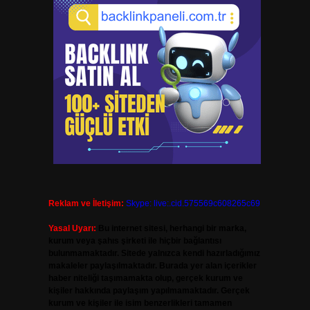
Reklam ve İletişim:
Skype: live:.cid.575569c608265c69
Yasal Uyarı:
Bu internet sitesi, herhangi bir marka,
kurum veya şahıs şirketi ile hiçbir bağlantısı
bulunmamaktadır. Sitede yalnızca kendi hazırladığımız
makaleler paylaşılmaktadır. Burada yer alan içerikler
haber niteliği taşımamakta olup, gerçek kurum ve
kişiler hakkında paylaşım yapılmamaktadır. Gerçek
kurum ve kişiler ile isim benzerlikleri tamamen