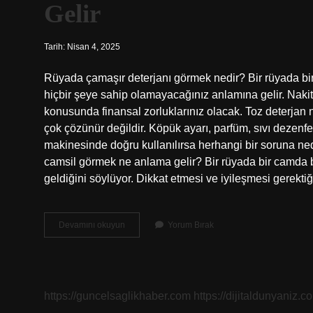
Gelir
Tarih: Nisan 4, 2025
Rüyada çamaşır deterjanı görmek nedir? Bir rüyada bir d
hiçbir şeye sahip olamayacağınız anlamına gelir. Naki
konusunda finansal zorluklarınız olacak. Toz deterjan 
çok çözünür değildir. Köpük ayarı, parfüm, sıvı dezenfe
makinesinde doğru kullanılırsa herhangi bir soruna ne
camsil görmek ne anlama gelir? Bir rüyada bir camda bi
geldiğini söylüyor. Dikkat etmesi ve iyileşmesi gerektiğ
Rüyada
Devamını okuyun
Yorum Bırak
Çamaşır
Deterjanı
Görmek
Ne
Anlama
https://guncelsaglikhaber.com
https://dijitaldunyaniz.co
Gelir