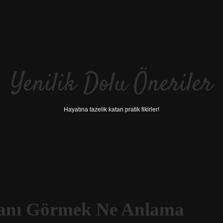
Yenilik Dolu Öneriler
Hayatına tazelik katan pratik fikirler!
janı Görmek Ne Anlama