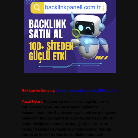
Reklam ve İletişim:
Skype: live:.cid.575569c608265c69
Yasal Uyarı:
Bu internet sitesi, herhangi bir marka,
kurum veya şahıs şirketi ile hiçbir bağlantısı
bulunmamaktadır. Sitede yalnızca kendi hazırladığımız
makaleler paylaşılmaktadır. Burada yer alan içerikler
haber niteliği taşımamakta olup, gerçek kurum ve
kişiler hakkında paylaşım yapılmamaktadır. Gerçek
kurum ve kişiler ile isim benzerlikleri tamamen