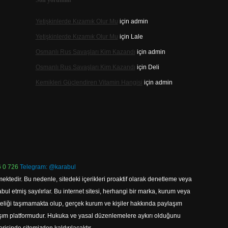
Son yorumlar
Yetişkinlerde Kızamık Olur Mu
için
admin
Yetişkinlerde Kızamık Olur Mu
için
Lale
Osmanlı Rus Savaşları Kim Kazandı
için
admin
Osmanlı Rus Savaşları Kim Kazandı
için
Deli
Kemikleri Güçlendiren Vitamin Hangisi
için
admin
 0 726
Telegram: @karabul
ektedir. Bu nedenle, sitedeki içerikleri proaktif olarak denetleme veya
 etmiş sayılırlar. Bu internet sitesi, herhangi bir marka, kurum veya
niteliği taşımamakta olup, gerçek kurum ve kişiler hakkında paylaşım
laşım platformudur. Hukuka ve yasal düzenlemelere aykırı olduğunu