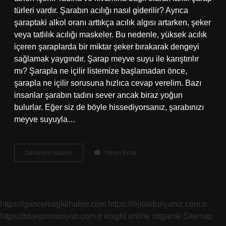
türleri vardır. Şarabın acılığı nasıl giderilir? Ayrıca
şaraptaki alkol oranı arttıkça acılık algısı artarken, şeker
veya tatlılık acılığı maskeler. Bu nedenle, yüksek acılık
içeren şaraplarda bir miktar şeker bırakarak dengeyi
sağlamak yaygındır. Şarap meyve suyu ile karıştırılır
mı? Şarapla ne içilir listemize başlamadan önce,
şarapla ne içilir sorusuna hızlıca cevap verelim. Bazı
insanlar şarabın tadını sever ancak biraz yoğun
bulurlar. Eğer siz de böyle hissediyorsanız, şarabınızı
meyve suyuyla…
Şarabın
Devamını okuyun
Yorum Bırak
Tadı
Nasıl
Yumuşatılır
https://guncelsaglikhaber.com
https://dijitaldunyaniz.com.tr
https://bluepromosyon.com.tr
knight online
nttgame
Sitemap