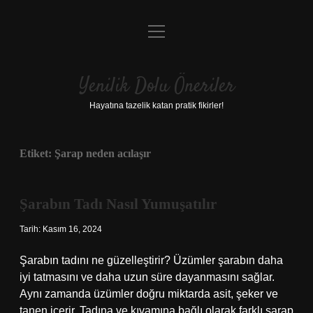
menüyü
Anasayfa
aç
Gizlilik Politikası
Yenilik Dolu Öneriler
Yasal Uyarı
Hayatına tazelik katan pratik fikirler!
Hakkımızda
Etiket:
Şarap neden acılaşır
Şarabın Tadı Nasıl Yumuşatılır
Tarih: Kasım 16, 2024
Şarabın tadını ne güzelleştirir? Üzümler şarabın daha
iyi tatmasını ve daha uzun süre dayanmasını sağlar.
Aynı zamanda üzümler doğru miktarda asit, şeker ve
tanen içerir. Tadına ve kıvamına bağlı olarak farklı şarap