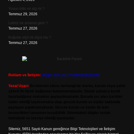
Yosun bitki mi alg mi ?
Temmuz 29, 2026
Lebriz ne anlama gelir ?
Temmuz 27, 2026
Kuğular etçil mi otçul mu ?
Temmuz 27, 2026
Reklam ve İletişim:
Skype: live:.cid.575569c608265c69
Yasal Uyarı:
Bu internet sitesi, herhangi bir marka, kurum veya şahıs
şirketi ile hiçbir bağlantısı bulunmamaktadır. Sitede yalnızca kendi
hazırladığımız makaleler paylaşılmaktadır. Burada yer alan içerikler
haber niteliği taşımamakta olup, gerçek kurum ve kişiler hakkında
paylaşım yapılmamaktadır. Gerçek kurum ve kişiler ile isim
benzerlikleri tamamen tesadüfidir. Sitemizdeki bilgiler taslak
halindedir ve tavsiye niteliği taşımazlar.
Sitemiz, 5651 Sayılı Kanun gereğince Bilgi Teknolojileri ve İletişim