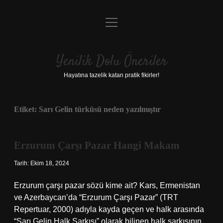
menüyü
Anasayfa
aç
Gizlilik Politikası
Yenilik Dolu Öneriler
Yasal Uyarı
Hayatına tazelik katan pratik fikirler!
Hakkımızda
Etiket:
Sarı Gelin türküsü neden yazılmıştır
Erzurum Çarşı Pazar Hangi Makam
Tarih: Ekim 18, 2024
Erzurum çarşı pazar sözü kime ait? Kars, Ermenistan
ve Azerbaycan’da “Erzurum Çarşı Pazar” (TRT
Repertuar, 2000) adıyla kayda geçen ve halk arasında
“Sarı Gelin Halk Şarkısı” olarak bilinen halk şarkısının