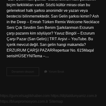
biçim farklılıkları vardır. Sözlü kültür mirası olan bu
geleneksel halk şarkısı anonimdir ve yazarı veya
bestecisi bilinmemektedir. Sarı Gelin şarkısı kimin? Ash
in the Deep – Emrah Türken Remix Welcome Necklace
Seni Çok Sevdim Sen Benim Şarkılarımsın Erzurum
çarşı pazarını kim söylüyor? Yavuz Bingöl – Erzurum
Çarşı Pazar (Sarı Gelin) | TRT Arşivi – YouTube. Bu
içerik mevcut değil. Sarı gelin hangi makamda?
ERZURUM ÇARŞI PAZARRepertuar No. 615Maqal
serisiHÜSEYNITema –…
Erzurum
Devamını okuyun
Yorum Bırak
Çarşı
Pazar
Hangi
Makam
https://guncelsaglikhaber.com
https://dijitaldunyaniz.com.tr
https://bluepromosyon.com.tr
Sitemap