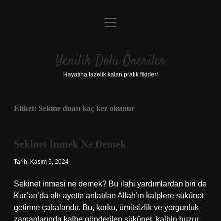
menüyü
Anasayfa
aç
Gizlilik Politikası
Yenilik Dolu Öneriler
Yasal Uyarı
Hayatına tazelik katan pratik fikirler!
Hakkımızda
Etiket:
Sekine duası kaç kez okunur
Sekinet Inmek Ne Demek
Tarih: Kasım 5, 2024
Sekinet inmesi ne demek? Bu ilahi yardımlardan biri de
Kur’an’da altı ayette anlatılan Allah’ın kalplere sükûnet
getirme çabalarıdır. Bu, korku, ümitsizlik ve yorgunluk
zamanlarında kalbe gönderilen sükûnet, kalbin huzur