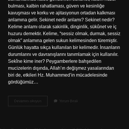
bulması, kalbin rahatlaması, güven ve kesinliğe
kavuşması ve korku ve ajitasyonun ortadan kalkması
anlamına gelir. Sekinet nedir anlamı? Sekinet nedir?
Kelime anlamı olarak sakinlik, dinginlik, sükûnet ve iç
huzuru demektir. Kelime, “sessiz olmak, durmak, sessiz
olmak” anlamına gelen sukun kelimesinden türemiştir.
Günlük hayatta sıkça kullanılan bir kelimedir. İnsanların
durumlarını ve davranışlarını tanımlamak için kullanılır.
Sekîne kime iner? Peygamberlere bahşedilen
mucizelerin dışında, Allah’ın değişmez yasalarından
biri de, etkileri Hz. Muhammed’in mücadelesinde
gördüğümüz…
Sekinet
Devamını okuyun
Yorum Bırak
Inmek
Ne
Demek